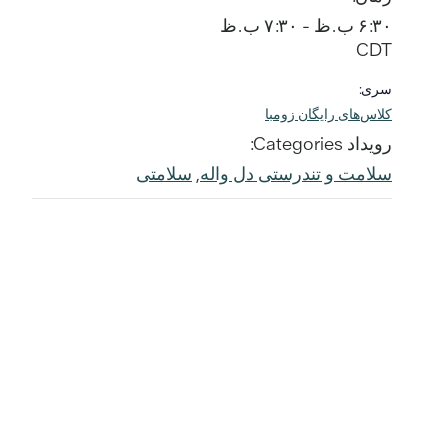
۶:۳۰ ب.ظ - ۷:۳۰ ب.ظ
CDT
سری:
کلاس‌های رایگان زومبا
رویداد Categories:
سلامت و تندرستی دل واله
,
سلامتی