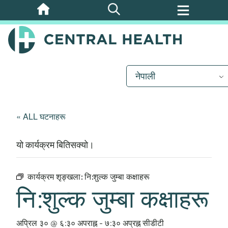
मुख्य
सामग्रीमा
जानुहोस्
नेपाली
« ALL घटनाहरू
यो कार्यक्रम बितिसक्यो।
कार्यक्रम शृङ्खला:
नि:शुल्क जुम्बा कक्षाहरू
नि:शुल्क जुम्बा कक्षाहरू
अप्रिल ३० @ ६:३० अपराह्न
-
७:३० अप्रह्न
सीडीटी