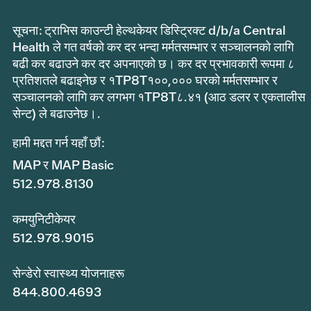
सूचना: ट्राभिस काउन्टी हेल्थकेयर डिस्ट्रिक्ट d/b/a Central
Health ले गत वर्षको कर दर भन्दा मर्मतसम्भार र सञ्चालनको लागि
बढी कर बढाउने कर दर अपनाएको छ। कर दर प्रभावकारी रूपमा ८
प्रतिशतले बढाइनेछ र १TP8T१००,००० घरको मर्मतसम्भार र
सञ्चालनको लागि कर लगभग १TP8T८.४१ (आठ डलर र एकतालीस
सेन्ट) ले बढाउनेछ।.
हामी मद्दत गर्न यहाँ छौं:
MAP र MAP Basic
512.978.8130
कमयुनिटीकेयर
512.978.9015
सेन्डेरो स्वास्थ्य योजनाहरू
844.800.4693