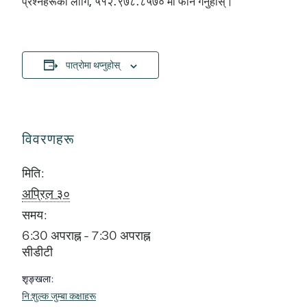
प्रश्नहरूका लागि, ५१२.९७८.८५७० मा फोन गर्नुहोस्।
पात्रोमा थप्नुहोस्
विवरणहरू
मिति:
अप्रिल ३०
समय:
6:30 अपराह्न - 7:30 अपराह्न
सीडीटी
शृङ्खला:
नि:शुल्क जुम्बा कक्षाहरू