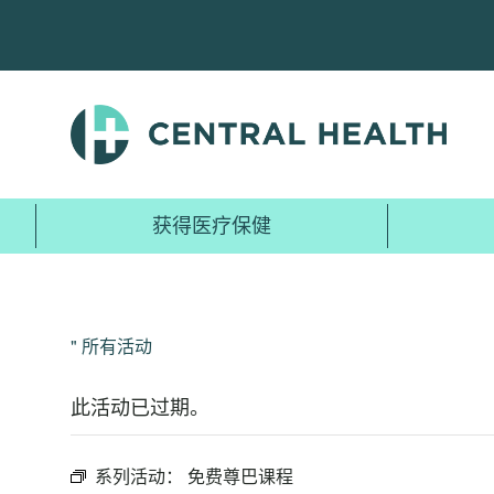
跳
至
主
要
内
容
获得医疗保健
" 所有活动
此活动已过期。
系列活动：
免费尊巴课程