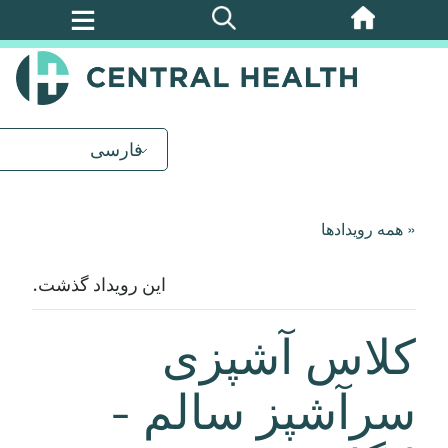
پرش
به
محتوای
اصلی
فارسی
« همه رویدادها
این رویداد گذشت.
کلاس آشپزی
سرآشپز سالم -