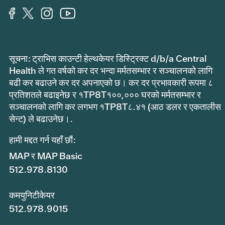
सूचना: ट्राभिस काउन्टी हेल्थकेयर डिस्ट्रिक्ट d/b/a Central
Health ले गत वर्षको कर दर भन्दा मर्मतसम्भार र सञ्चालनको लागि
बढी कर बढाउने कर दर अपनाएको छ। कर दर प्रभावकारी रूपमा ८
प्रतिशतले बढाइनेछ र १TP8T१००,००० घरको मर्मतसम्भार र
सञ्चालनको लागि कर लगभग १TP8T८.४१ (आठ डलर र एकतालीस
सेन्ट) ले बढाउनेछ।.
हामी मद्दत गर्न यहाँ छौं:
MAP र MAP Basic
512.978.8130
कमयुनिटीकेयर
512.978.9015