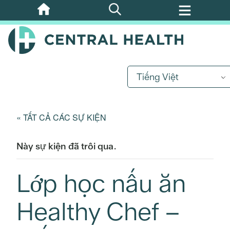
Bỏ
qua
nội
dung
chính
Tiếng Việt
« TẤT CẢ CÁC SỰ KIỆN
Này sự kiện đã trôi qua.
Lớp học nấu ăn
Healthy Chef –