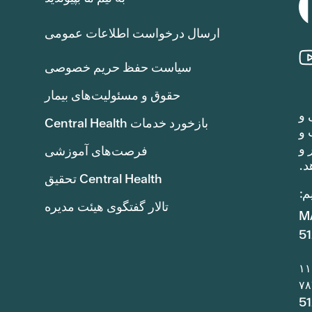
ارسال درخواست اطلاعات عمومی
سیاست حفظ حریم خصوصی
حقوق و مسئولیت‌های بیمار
 و
بازخورد خدمات Central Health
هد یافت و
۱TP8T8.4 (هشت دلار و
فرصت‌های آموزشی
د.
Central Health تحقیق
م:
تالار گفتگوی هیئت مدیره
5
5