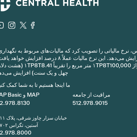
، نرخ مالیاتی را تصویب کرد که مالیات‌های مربوط به نگهداری
عملیات را نسبت به نرخ مالیات سال گذشته افزایش می‌دهد. این نرخ مالیات عملاً ۸ درصد افزایش خوا
مالیات مربوط به نگهداری و عملیات یک خانه با متراژ ۱TP8T100,000 متر مربع را تقریباً 1
چهل و یک سنت) افزایش می‌ده
ما اینجا هستیم تا به شما کمک کنی
مراقبت از جامعه
MAP و MAP Basic
12.978.8130
512.978.9015
خیابان سزار چاوز شرقی، پلاک ۱۱۱۱
آستین، تگزاس ۷۸۷۰۲
12.978.8000