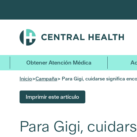
Ir
al
contenido
principal
Obtener Atención Médica
Ac
Inicio
>
Campaña
> Para Gigi, cuidarse significa enc
Imprimir este artículo
Para Gigi, cuidar