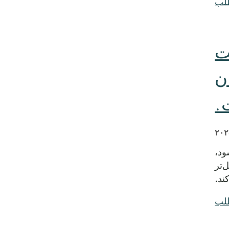
طلب
بت
ن
.
‌شود،
‌تر
ند.
طلب