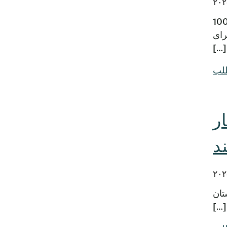
پیشنهادی $0.118023​ به ازای $100 نرخ مالیات بر درآمد بدون تغییر جدید $0.107587​ به ازای $100
ات برای
طلب
ر
د
تان