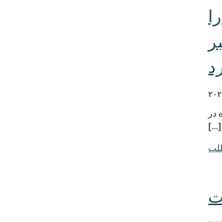
 را
ی 3 سپتامبر
د
هیئت مدیره در
[…]
طلب
ت