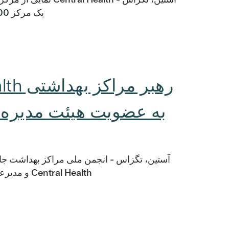
یک مرکز 32000 فوت مربعی که خدمات حیاتی سلامت و […] را ارائه می‌دهد.
به عضویت هیئت مدیره 
Central Health و مدیرعامل مراکز بهداشت CommUnityCare را انتخاب کرده است، […]