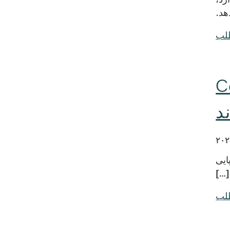
طلب
CommU
د
 سرپایی
طلب