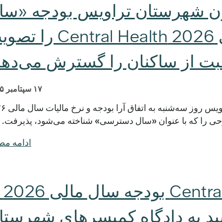
 شهرستان تراویس بودجه «سا
دسترسی» سال مالی 2026 Central Health 
بت از ساکنان را گسترش می‌دهد
۱۷ سپتامبر ۲۰۲۵
آستین، تگزاس - دادگاه کمیسرهای ش
ادامه م
هیئت مدیره
یید به دادگاه کمیسرهای شهرستا