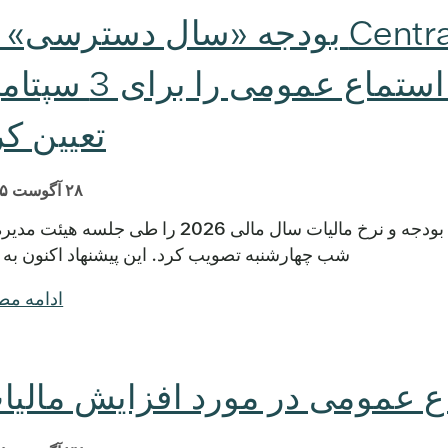
هیئت مدیره Central Health بودجه «سال دسترسی»
تصویب کرد و جلسه استماع عمومی را برا
تعیین کر
۲۸ آگوست ۲۰۲۵
آستین، تگزاس - هیئت مدیره Central Health بودجه و نرخ مالیات سال مالی 2026 را طی جلسه 
شب چهارشنبه تصویب کرد. این پیشنهاد اکنون به 
ادامه م
ع عمومی در مورد افزایش مالیا