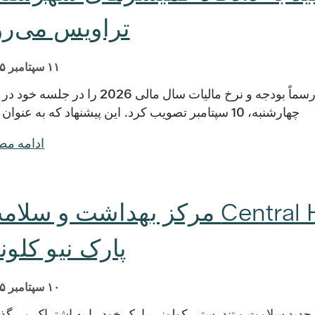
تراویس می‌رو
۱۱ سپتامبر ۲۰۲۵
آستین، تگزاس - هیئت مدیره Central Health رسماً بودجه و نرخ مالیات سال مالی 2026 را در
چهارشنبه، 10 سپتامبر تصویب کرد. این پیشنهاد که به عنوان […]
ادامه م
نکات برجسته Central Health مرکز بهداشت و سل
پارک نیو کلون
۱۰ سپتامبر ۲۰۲۵
Central He نمایی از مرکز جدید سلامت و تندرستی کولونی پارک خود را به اشتراک می‌گذ