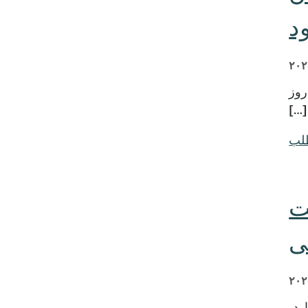
د
 جلسه خود در روز
طلب
امت
ی
ارد،