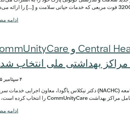
ادامه م
رهبر مراکز بهداشتی Central Health و nityCare
مراکز بهداشتی ملی انتخاب شدن
۴ سپتامبر ۲۰۲۵
آستین، تگزاس - انجمن ملی مراکز بهداشت جامعه (NACHC) دکتر نیکلاس یاگودا، معاون اجرایی خدمات
ادامه م