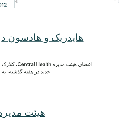
012
هایدریک و هادسون دو
اعضای هیئت م
جدید در هفته گذشته، به
هیئت مدیره قرارداد &WC