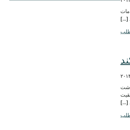
خدمات
طلب
ند
 (HHS) در مرکز بهداشت
وفقیت
 […]
طلب