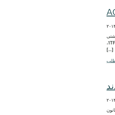
اشتی
مقرون‌به‌صرفه (ACA) و بازار بیمه سلامت افزایش داده است. هیئت مدیره روز چهارشنبه مبلغ 1TP8350,000،
[…]
طلب
رو (Sendero Health Plans) تحت قانون