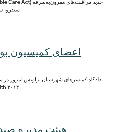
سندرو، سازما
اعضای کمیسیون بودجه سال ما
دادگاه کمیسرهای شهرستان تراویس امروز در مور
۲۰۱۴ Central Health رأی داد. طبق فصل قانون بهداشت و ایمنی ایالت […]
هیئت مدیره صندو