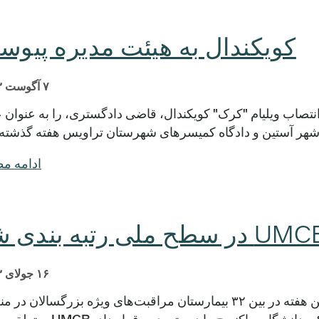
کویکندال به هیئت مدیره پیو
۷ آگوست ۲۰۱۳
Centra روز چهارشنبه انتصاب ویلیام "کرک" کویکندال، قاضی دادگستری، را به عنوا
هر آستین و دادگاه کمیسرهای شهرستان تراویس هفته گذشته 
ادامه م
 در سطح ملی رتبه بندی شد
۱۶ جولای ۲۰۱۳
نشریه «یو اس نیوز اند ورلد ریپورت» این هفته در بین ۳۲ بیمارستان مراقبت‌های ویژه بزرگسالان