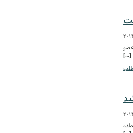
ست
ن عضو
[…]
طلب
 در منطقه