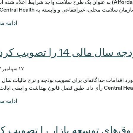
جدید مراقبت‌های مقرون‌به‌صرفه (Affordable Care Act) به عنوان یک طرح سلامت واجد شرایط اعلام ش
ن سلامت محلی، غیرانتفاعی و وابسته به Central Health […]
ادامه م
لی 14 را تصویب کردند
۱۷ سپتامبر ۲۰۱۳
د اقدامات جداگانه‌ای برای تصویب بودجه و نرخ مالیات سال 
ادامه م
ق‌های توسعه بازار را تصویب ک