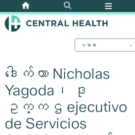
အဓိက
အကြောင်းအရာ
သို့
ကျော်သွား
ပါ။
ဗမာစာ
ဒေါက်တာ Nicholas
Yagoda၊ ဒု
ဥက္ကဌ ejecutivo
de Servicios