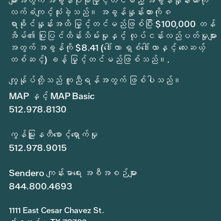
များအတွက် အခွန်ပိုမိုမြှင့်တင်မည့် အခွန်နှုန်းထားကို
လက်ခံကျင့်သုံးခဲ့သည်။ အခွန်နှုန်းထားကို ၈
ရာခိုင်နှုန်းအထိ မြှင့်တင်မည်ဖြစ်ပြီး $100,000 တန်
အိမ်၏ ပြုပြင်ထိန်းသိမ်းမှုနှင့် လုပ်ငန်းလည်ပတ်မှုများ
အတွက် အခွန်ကို $8.41 (ဒေါ်လာ ရှစ်ဒေါ်လာနှင့် လေးဆယ့်
တစ်ဆင့်) ခန့် မြှင့်တင်မည်ဖြစ်သည်။.
ကျွန်ုပ်တို့သည် ကူညီရန်အတွက် ဖြစ်ပါသည်။
MAP နှင့် MAP Basic
512.978.8130
ကွန်မြူနတီစောင့်ရှောက်မှု
512.978.9015
Sendero ကျန်းမာရေး အစီအစဉ်များ
844.800.4693
1111 East Cesar Chavez St.