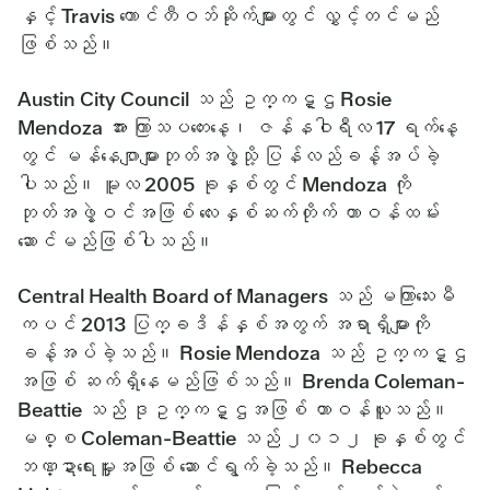
နှင့် Travis ကောင်တီဝဘ်ဆိုက်များတွင် လွှင့်တင်မည်
ဖြစ်သည်။
Austin City Council သည် ဥက္ကဋ္ဌ Rosie
Mendoza အား ကြာသပတေးနေ့၊ ဇန်နဝါရီလ 17 ရက်နေ့
တွင် မန်နေဂျာများဘုတ်အဖွဲ့သို့ ပြန်လည်ခန့်အပ်ခဲ့
ပါသည်။ မူလ 2005 ခုနှစ်တွင် Mendoza ကို
ဘုတ်အဖွဲ့ဝင်အဖြစ် လေးနှစ်ဆက်တိုက် တာဝန်ထမ်း
ဆောင်မည်ဖြစ်ပါသည်။
Central Health Board of Managers သည် မကြာသေးမီ
ကပင် 2013 ပြက္ခဒိန်နှစ်အတွက် အရာရှိများကို
ခန့်အပ်ခဲ့သည်။ Rosie Mendoza သည် ဥက္ကဋ္ဌ
အဖြစ် ဆက်ရှိနေမည်ဖြစ်သည်။ Brenda Coleman-
Beattie သည် ဒုဥက္ကဋ္ဌအဖြစ် တာဝန်ယူသည်။
မစ္စ Coleman-Beattie သည် ၂၀၁၂ ခုနှစ်တွင်
ဘဏ္ဍာရေးမှူးအဖြစ် ဆောင်ရွက်ခဲ့သည်။ Rebecca