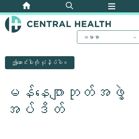
အဓိက
အကြောင်းအရာ
သို့
ကျော်သွား
ဗမာစာ
ပါ။
ဤဆောင်းပါးကို ပုံနှိပ်ပါ။
မန်နေဂျာဘုတ်အဖွဲ့
အပ်ဒိတ်