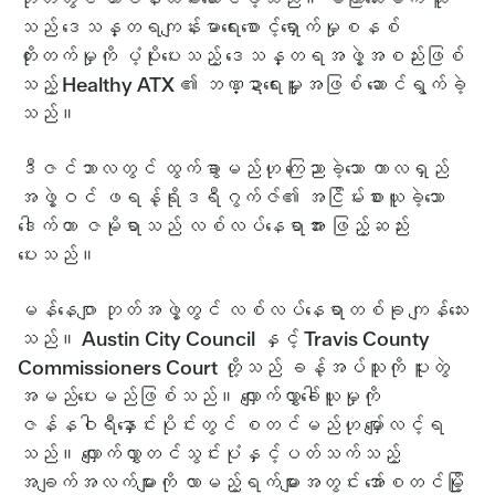
သည် ဒေသန္တရကျန်းမာရေးစောင့်ရှောက်မှုစနစ်
တိုးတက်မှုကို ပံ့ပိုးပေးသည့် ဒေသန္တရအဖွဲ့အစည်းဖြစ်
သည့် Healthy ATX ၏ ဘဏ္ဍာရေးမှူးအဖြစ် ဆောင်ရွက်ခဲ့
သည်။
ဒီဇင်ဘာလတွင် ထွက်ခွာမည်ဟု ကြေညာခဲ့သော ကာလရှည်
အဖွဲ့ဝင် ဖရန့်ရိုဒရီဂွက်ဇ်၏ အငြိမ်းစားယူခဲ့သော
ဒေါက်တာ ဇမိုရာသည် လစ်လပ်နေရာအား ဖြည့်ဆည်း
ပေးသည်။
မန်နေဂျာ ဘုတ်အဖွဲ့တွင် လစ်လပ်နေရာတစ်ခု ကျန်သေး
သည်။ Austin City Council နှင့် Travis County
Commissioners Court တို့သည် ခန့်အပ်သူကို ပူးတွဲ
အမည်ပေးမည်ဖြစ်သည်။ လျှောက်လွှာခေါ်ယူမှုကို
ဇန်နဝါရီနှောင်းပိုင်းတွင် စတင်မည်ဟု မျှော်လင့်ရ
သည်။ လျှောက်လွှာတင်သွင်းပုံနှင့်ပတ်သက်သည့်
အချက်အလက်များကို လာမည့်ရက်များအတွင်း အော်စတင်မြို့