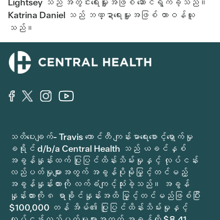
Lightsey သည် အတွင်းရေးမှူးအဖြစ် ဆောင်ရွက်ခဲ့သည်။
Katrina Daniel သည် ဘဏ္ဍာရေးမှူးအဖြစ် တာဝန်ယူ
သည်။
သတိပေးချက်- Travis ကောင်တီ ကျန်းမာရေးစောင့်ရှောက်မှု
ခရိုင် d/b/a Central Health သည် ယခင်နှစ်
အခွန်နှုန်းထက် ပြုပြင်ထိန်းသိမ်းမှုနှင့် လုပ်ငန်း
လည်ပတ်မှုများအတွက် အခွန်ပိုမိုမြှင့်တင်မည့်
အခွန်နှုန်းထားကို လက်ခံကျင့်သုံးခဲ့သည်။ အခွန်
နှုန်းထားကို ၈ ရာခိုင်နှုန်းအထိ မြှင့်တင်မည်ဖြစ်ပြီး
$100,000 တန် အိမ်၏ ပြုပြင်ထိန်းသိမ်းမှုနှင့်
လုပ်ငန်းလည်ပတ်မှုများအတွက် အခွန်ကို $8.41