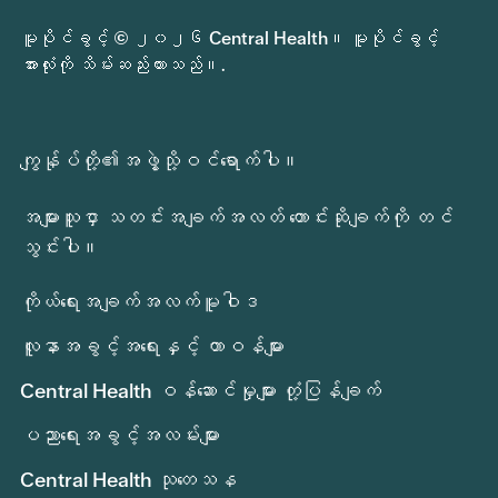
မူပိုင်ခွင့် © ၂၀၂၆ Central Health။ မူပိုင်ခွင့်
အားလုံးကို သိမ်းဆည်းထားသည်။.
ကျွန်ုပ်တို့၏အဖွဲ့သို့ဝင်ရောက်ပါ။
အများသူငှာ သတင်းအချက်အလတ် တောင်းဆိုချက်ကို တင်
သွင်းပါ။
ကိုယ်ရေးအချက်အလက်မူဝါဒ
လူနာအခွင့်အရေးနှင့် တာဝန်များ
Central Health ဝန်ဆောင်မှုများ တုံ့ပြန်ချက်
ပညာရေးအခွင့်အလမ်းများ
Central Health သုတေသန