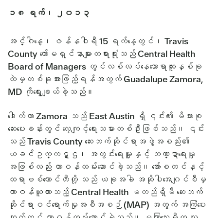
၁၈ ရက်၊ ၂၀၁၃
အင်္ဂါနေ့၊ ဇန်နဝါရီ 15 ရက်နေ့တွင်၊ Travis
County ကော်မရှင်နာများတရားရုံးသည် Central Health
Board of Managers တွင်လစ်လပ်နေသောရာထူးနှစ်ခု
ထဲမှတစ်ခုအားဖြည့်ရန်အတွက် Guadalupe Zamora,
MD ကိုရွေးချယ်ခဲ့သည်။
ဒေါက်တာ Zamora သည် East Austin ရှိ ၎င်း၏ မိသားစု
ဆေးပေးခန်းတွင် လေ့ကျင့်ရေးသမားတစ်ဦးဖြစ်သည်။ ၎င်း
သည် Travis County ဆေးဘက်ဆိုင်ရာအဖွဲ့အစည်း၏
ယခင်ဥက္ကဋ္ဌ၊ အတွင်းရေးမှူးနှင့် ဘဏ္ဍာရေးမှူး
အဖြစ်လည်း တာဝန်ထမ်းဆောင်ခဲ့သည်။ အော်စတင်နှင့်
ထရာဗစ်ကောင်တီတို့ သည် ယခုအခါ အဆိုပါအေဂျင်စီမှ
တာဝန်ယူထားသည့် Central Health မတည်ရှိမီ ဆေးဘက်
ဆိုင်ရာဝင်ရောက်မှုအစီအစဉ် (MAP) အတွက် အကြံပေး
ဘုတ်တွင် တာဝန်ထမ်းဆောင်ခဲ့သည်။ မကြာသေးမီက သူ