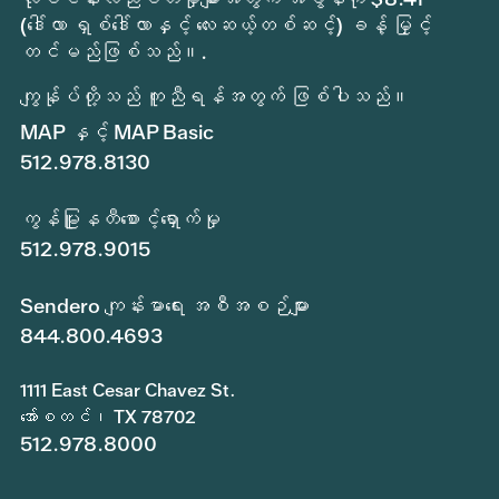
(ဒေါ်လာ ရှစ်ဒေါ်လာနှင့် လေးဆယ့်တစ်ဆင့်) ခန့် မြှင့်
တင်မည်ဖြစ်သည်။.
ကျွန်ုပ်တို့သည် ကူညီရန်အတွက် ဖြစ်ပါသည်။
MAP နှင့် MAP Basic
512.978.8130
ကွန်မြူနတီစောင့်ရှောက်မှု
512.978.9015
Sendero ကျန်းမာရေး အစီအစဉ်များ
844.800.4693
1111 East Cesar Chavez St.
အော်စတင်၊ TX 78702
512.978.8000