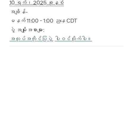
10 ရက်၊ 2025 ခုနှစ်
အချိန်-
မနက် 11:00 - 1:00 ညနေ
CDT
ပွဲ အမျိုးအစားများ:
အလုပ်အကိုင်ပြပွဲ
,
ပါဝင်လိုက်ပါ။