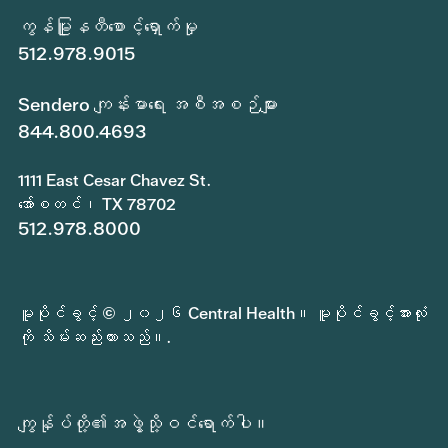
ကွန်မြူနတီစောင့်ရှောက်မှု
512.978.9015
Sendero ကျန်းမာရေး အစီအစဉ်များ
844.800.4693
1111 East Cesar Chavez St.
အော်စတင်၊ TX 78702
512.978.8000
မူပိုင်ခွင့် © ၂၀၂၆ Central Health။ မူပိုင်ခွင့်အားလုံး
ကို သိမ်းဆည်းထားသည်။.
ကျွန်ုပ်တို့၏အဖွဲ့သို့ဝင်ရောက်ပါ။