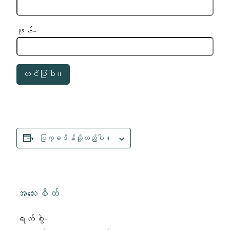
ဖုန်း-
ပြက္ခဒိန်သို့ထည့်ပါ။
အသေးစိတ်
ရက်စွဲ-