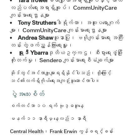
Tara Trower
မဟာဗျူဟာအရာရှိချုပ်နှင့် ယာယီ
လည်ပတ်ရေးအရာရှိချုပ်၊ CommUnityCare
ကျန်းမာရေးဌာနများ
Tony Struthers
ဒါရိုက်တာ၊ အထူးပရောဂျက်
များ၊ CommUnityCare ကျန်းမာရေးဌာနများ
Andrea Shaw
သူနာပြု၊ ဗဟိုကျန်းမာရေး အကြီး
တန်း တွဲဖက်ညွှန်ကြားရေးမှူး၊
ရူဒီ Ybarra
ဒုတိယဥက္ကဌ၊ စီးပွားရေးဖွံ့ဖြိုး
တိုးတက်မှု၊ Sendero ကျန်းမာရေးစီမံချက်များ
ဆိုဒ်တွင်အင်တာဗျူးများရရှိနိုင်ပါသည်၊ ထို့ကြောင့်
သင်၏လက်ရှိကိုယ်ရေးအကျဉ်းယူဆောင်လာပါ။
ပွဲအသေးစိတ်
စက်တင်ဘာ ၁၀ ရက် ဗုဒ္ဓဟူးနေ့
မနက် ၁၁ နာရီမှ နေ့လည် ၁ နာရီ
Central Health၊ Frank Erwin ကွန်ဖရင့်ခန်း