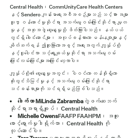
Central Health၊ CommUnityCare Health Centers
နှင့် Sendero ကျန်းမာရေးအစီအစဥ်များသည် သင့်အား အများ
သူငှာ ဝန်ဆောင်မှုဆိုင်ရာ အသက်မွေးဝမ်းကြောင်းဆိုင်ရာ မျှတ
မှုနှင့် အစုအဖွဲ့ ဆွေးနွေးမှုသို့ ဖိတ်ကြားပါသည်။ နယ်ပယ်
တွင်းရှိ ခေါင်းဆောင်များ၊ အလုပ်ခန့်ထားသော မန်နေဂျာများနှင့်
ချိတ်ဆက်ရန် ဤထူးခြားသောအခွင့်အရေးအတွက် ကျွန်ုပ်တို့
နှင့်ပူးပေါင်းကာ သင့်ရွေးချယ်မှုဆိုင်ရာ အသက်မွေးဝမ်း
ကြောင်းလမ်းကြောင်းများအကြောင်း လေ့လာပါ။
ကျွန်ုပ်တို့၏ ဆွေးနွေးမှုအတွင်း၊ ပါဝင်သော တန်ဖိုးရှိသော
ထိုးထွင်းသိမြင်မှုနှင့် အသက်မွေးဝမ်းကြောင်းဆိုင်ရာ
သင်ခန်းစာများကို သင်ရရှိမည်ဖြစ်ပါသည်။
ဒေါက်တာ MiLinda Zabramba
တွဲဖက်ဆေးဘက်
ဆိုင်ရာအရာရှိချုပ်၊ Central Health
Michelle Owens
FAAFP FAAHPM၊ အထူး
စောင့်ရှောက်မှုဒါရိုက်တာ၊ Central Health ကို
လုပ်ဆောင်ပါ။