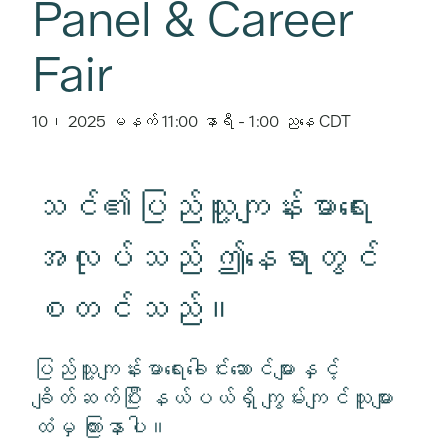
Panel & Career
Fair
10၊ 2025 မနက် 11:00 နာရီ
-
1:00 ညနေ
CDT
သင်၏ပြည်သူ့ကျန်းမာရေး
အလုပ်သည် ဤနေရာတွင်
စတင်သည်။
ပြည်သူ့ကျန်းမာရေးခေါင်းဆောင်များနှင့်
ချိတ်ဆက်ပြီး နယ်ပယ်ရှိ ကျွမ်းကျင်သူများ
ထံမှ ကြားနာပါ။