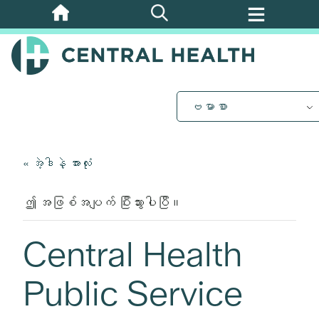
အဓိက
အကြောင်းအရာ
သို့
ကျော်သွား
ပါ။
ဗမာစာ
« အဲ့ဒါနဲ့ အားလုံး
ဤ အဖြစ်အပျက် ပြီးသွားပါပြီ။
Central Health
Public Service