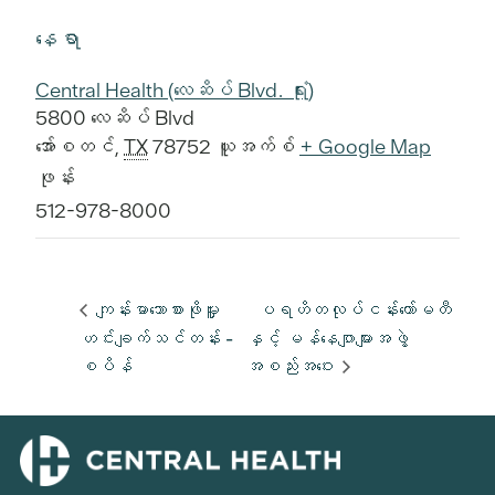
နေရာ
Central Health (လေဆိပ် Blvd. ရုံး)
5800 လေဆိပ် Blvd
အော်စတင်
,
TX
78752
ယူအက်စ်
+ Google Map
ဖုန်း
512-978-8000
ကျန်းမာသောစားဖိုမှူး
ပရဟိတလုပ်ငန်းကော်မတီ
ဟင်းချက်သင်တန်း -
နှင့် မန်နေဂျာများအဖွဲ့
စပိန်
အစည်းအဝေး