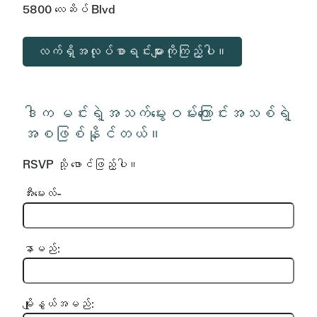
5800 လေဆိပ် Blvd
လက်ရှိအလုပ်စာရင်းများကိုကြည့်ပါ။
ဒါက မင်းရဲ့အသက်မွေးဝမ်းကြောင်းအသစ်ရဲ့
အစဖြစ်နိုင်တယ်။
RSVP သို့ ဖောင်ဖြည့်ပါ။
အီးမေးလ်-
နာမည်:
မျိုးနွယ်အမည်: