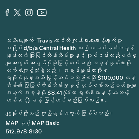
သတိပေးချက်- Travis ကောင်တီ ကျန်းမာရေးစောင့်ရှောက်မှု
ခရိုင် d/b/a Central Health သည် ယခင်နှစ်အခွန်
နှုန်းထက် ပြုပြင်ထိန်းသိမ်းမှုနှင့် လုပ်ငန်းလည်ပတ်မှု
များအတွက် အခွန်ပိုမိုမြှင့်တင်မည့် အခွန်နှုန်းထားကို
လက်ခံကျင့်သုံးခဲ့သည်။ အခွန်နှုန်းထားကို ၈
ရာခိုင်နှုန်းအထိ မြှင့်တင်မည်ဖြစ်ပြီး $100,000 တန်
အိမ်၏ ပြုပြင်ထိန်းသိမ်းမှုနှင့် လုပ်ငန်းလည်ပတ်မှုများ
အတွက် အခွန်ကို $8.41 (ဒေါ်လာ ရှစ်ဒေါ်လာနှင့် လေးဆယ့်
တစ်ဆင့်) ခန့် မြှင့်တင်မည်ဖြစ်သည်။.
ကျွန်ုပ်တို့သည် ကူညီရန်အတွက် ဖြစ်ပါသည်။
MAP နှင့် MAP Basic
512.978.8130