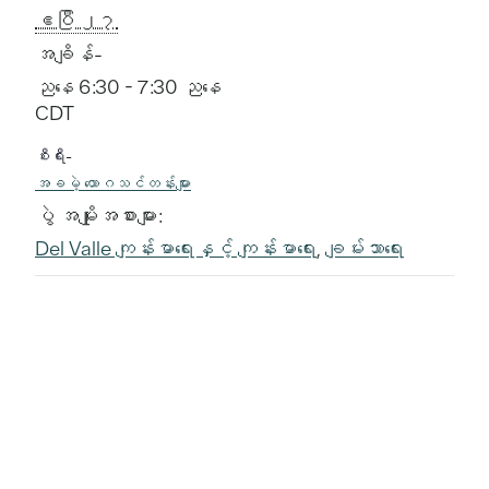
ဧပြီ ၂၇
အချိန်-
ညနေ 6:30 - 7:30 ညနေ
CDT
စီးရီး-
အခမဲ့ ယောဂသင်တန်းများ
ပွဲ အမျိုးအစားများ:
Del Valle ကျန်းမာရေးနှင့် ကျန်းမာရေး
,
ချမ်းသာရေး