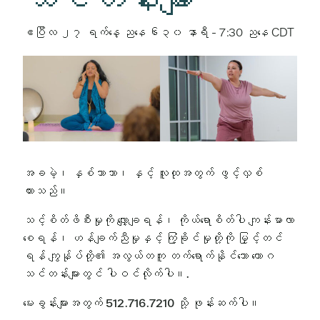
ဧပြီလ ၂၇ ရက်နေ့ ညနေ ၆း၃၀ နာရီ
-
7:30 ညနေ
CDT
အခမဲ့၊ နှစ်ဘာသာ၊ နှင့် လူထုအတွက် ဖွင့်လှစ်
ထားသည်။
သင့်စိတ်ဖိစီးမှုကို လျှော့ချရန်၊ ကိုယ်ရောစိတ်ပါ ကျန်းမာလာ
စေရန်၊ ဟန်ချက်ညီမှုနှင့် ကြံ့ခိုင်မှုတို့ကို မြှင့်တင်
ရန် ကျွန်ုပ်တို့၏ အလွယ်တကူ တက်ရောက်နိုင်သော ယောဂ
သင်တန်းများတွင် ပါဝင်လိုက်ပါ။.
မေးခွန်းများအတွက် 512.716.7210 သို့ ဖုန်းဆက်ပါ။