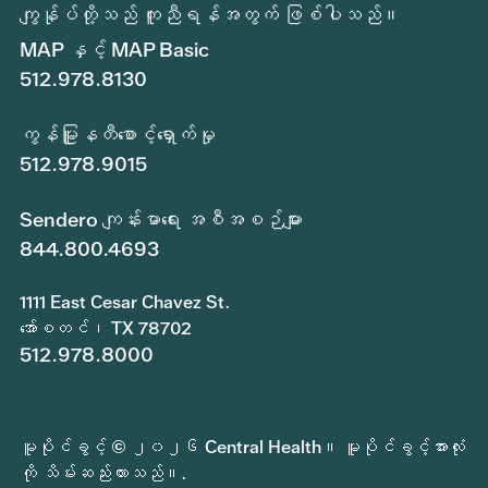
ကျွန်ုပ်တို့သည် ကူညီရန်အတွက် ဖြစ်ပါသည်။
MAP နှင့် MAP Basic
512.978.8130
ကွန်မြူနတီစောင့်ရှောက်မှု
512.978.9015
Sendero ကျန်းမာရေး အစီအစဉ်များ
844.800.4693
1111 East Cesar Chavez St.
အော်စတင်၊ TX 78702
512.978.8000
မူပိုင်ခွင့် © ၂၀၂၆ Central Health။ မူပိုင်ခွင့်အားလုံး
ကို သိမ်းဆည်းထားသည်။.