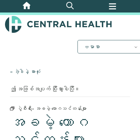
အဓိက
အကြောင်းအရာ
သို့
ကျော်သွား
ပါ။
ဗမာစာ
« အဲ့ဒါနဲ့ အားလုံး
ဤ အဖြစ်အပျက် ပြီးသွားပါပြီ။
ပွဲစီးရီး-
အခမဲ့ ယောဂသင်တန်းများ
အခမဲ့ ယောဂ
သင်တန်းများ