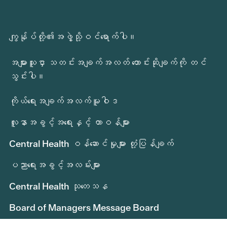
ကျွန်ုပ်တို့၏အဖွဲ့သို့ဝင်ရောက်ပါ။
အများသူငှာ သတင်းအချက်အလတ် တောင်းဆိုချက်ကို တင်
သွင်းပါ။
ကိုယ်ရေးအချက်အလက်မူဝါဒ
လူနာအခွင့်အရေးနှင့် တာဝန်များ
Central Health ဝန်ဆောင်မှုများ တုံ့ပြန်ချက်
ပညာရေးအခွင့်အလမ်းများ
Central Health သုတေသန
Board of Managers Message Board