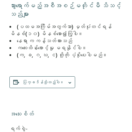
သွားရောက်မည့်အစီအစဉ်မတိုင်မီ သိသင့်
သည်များ
(ပထမအကြိမ်အတွက်သာ) မှတ်ပုံတင်ရန်
မိနစ်(၁၀) မိနစ်စော၍ကြွပါ။
နေရာ က ကန့်သတ်ထားသည်
ကလေးထိန်းစောင့်မှု မရနိုင်ပါ။
(က, ခ, ဂ, ဃ, င) တို့ကို ပံ့ပိုးပေးပါမည်။
ပြက္ခဒိန်သို့ထည့်ပါ။
အသေးစိတ်
ရက်စွဲ-