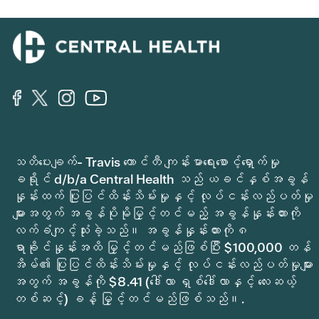
သတိပေးချက်- Travis ကောင်တီ ကျန်းမာရေးစောင့်ရှောက်မှု
ခရိုင် d/b/a Central Health သည် ယခင်နှစ်အခွန်
နှုန်းထက် ပြုပြင်ထိန်းသိမ်းမှုနှင့် လုပ်ငန်းလည်ပတ်မှု
များအတွက် အခွန်ပိုမိုမြှင့်တင်မည့် အခွန်နှုန်းထားကို
လက်ခံကျင့်သုံးခဲ့သည်။ အခွန်နှုန်းထားကို ၈
ရာခိုင်နှုန်းအထိ မြှင့်တင်မည်ဖြစ်ပြီး $100,000 တန်
အိမ်၏ ပြုပြင်ထိန်းသိမ်းမှုနှင့် လုပ်ငန်းလည်ပတ်မှုများ
အတွက် အခွန်ကို $8.41 (ဒေါ်လာ ရှစ်ဒေါ်လာနှင့် လေးဆယ့်
တစ်ဆင့်) ခန့် မြှင့်တင်မည်ဖြစ်သည်။.