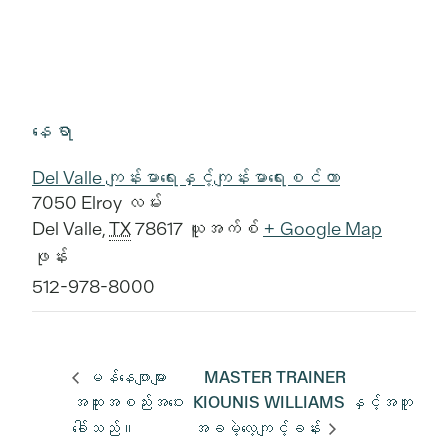
နေရာ
Del Valle ကျန်းမာရေးနှင့်ကျန်းမာရေးစင်တာ
7050 Elroy လမ်း
Del Valle
,
TX
78617
ယူအက်စ်
+ Google Map
ဖုန်း
512-978-8000
မန်နေဂျာများ
MASTER TRAINER
အထူးအစည်းအဝေး
KIOUNIS WILLIAMS နှင့်အတူ
ခေါ်သည်။
အခမဲ့လေ့ကျင့်ခန်း