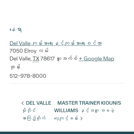
နေရာ
Del Valle ကျန်းမာရေးနှင့်ကျန်းမာရေးစင်တာ
7050 Elroy လမ်း
Del Valle
,
TX
78617
ယူအက်စ်
+ Google Map
ဖုန်း
512-978-8000
DEL VALLE
MASTER TRAINER KIOUNIS
မိုဘိုင်း
WILLIAMS နှင့်အတူ အခမဲ့
စာကြည့်တိုက်
လေ့ကျင့်ခန်း