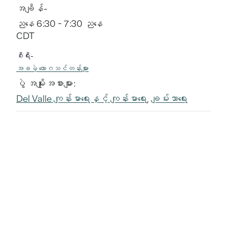
အချိန်-
ညနေ 6:30 - 7:30 ညနေ
CDT
စီးရီး-
အခမဲ့ ယောဂသင်တန်းများ
ပွဲ အမျိုးအစားများ:
Del Valle ကျန်းမာရေးနှင့် ကျန်းမာရေး
,
ချမ်းသာရေး