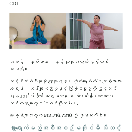
CDT
အခမဲ့၊ နှစ်ဘာသာ၊ နှင့် လူထုအတွက် ဖွင့်လှစ်
ထားသည်။
သင့်စိတ်ဖိစီးမှုကို လျှော့ချရန်၊ ကိုယ်ရောစိတ်ပါ ကျန်းမာလာ
စေရန်၊ ဟန်ချက်ညီမှုနှင့် ကြံ့ခိုင်မှုတို့ကို မြှင့်တင်
ရန် ကျွန်ုပ်တို့၏ အလွယ်တကူ တက်ရောက်နိုင်သော ယောဂ
သင်တန်းများတွင် ပါဝင်လိုက်ပါ။.
မေးခွန်းများအတွက် 512.716.7210 သို့ ဖုန်းဆက်ပါ။
သွားရောက်မည့်အစီအစဉ်မတိုင်မီ သိသင့်