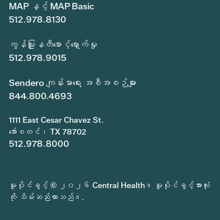
MAP နှင့် MAP Basic
512.978.8130
ကွန်မြူနတီစောင့်ရှောက်မှု
512.978.9015
Sendero ကျန်းမာရေး အစီအစဉ်များ
844.800.4693
1111 East Cesar Chavez St.
အော်စတင်၊ TX 78702
512.978.8000
မူပိုင်ခွင့် © ၂၀၂၆ Central Health။ မူပိုင်ခွင့်အားလုံး
ကို သိမ်းဆည်းထားသည်။.