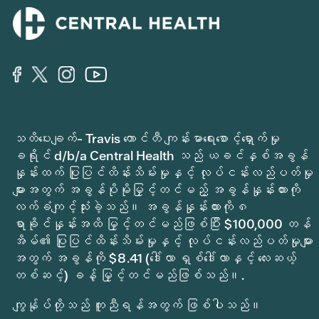
သတိပေးချက်- Travis ကောင်တီ ကျန်းမာရေးစောင့်ရှောက်မှု
ခရိုင် d/b/a Central Health သည် ယခင်နှစ်အခွန်
နှုန်းထက် ပြုပြင်ထိန်းသိမ်းမှုနှင့် လုပ်ငန်းလည်ပတ်မှု
များအတွက် အခွန်ပိုမိုမြှင့်တင်မည့် အခွန်နှုန်းထားကို
လက်ခံကျင့်သုံးခဲ့သည်။ အခွန်နှုန်းထားကို ၈
ရာခိုင်နှုန်းအထိ မြှင့်တင်မည်ဖြစ်ပြီး $100,000 တန်
အိမ်၏ ပြုပြင်ထိန်းသိမ်းမှုနှင့် လုပ်ငန်းလည်ပတ်မှုများ
အတွက် အခွန်ကို $8.41 (ဒေါ်လာ ရှစ်ဒေါ်လာနှင့် လေးဆယ့်
တစ်ဆင့်) ခန့် မြှင့်တင်မည်ဖြစ်သည်။.
ကျွန်ုပ်တို့သည် ကူညီရန်အတွက် ဖြစ်ပါသည်။