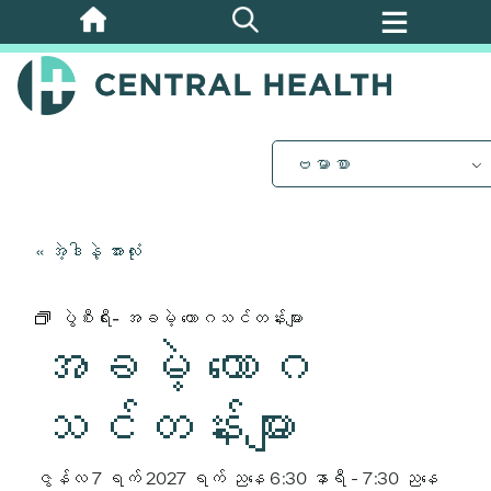
အဓိက
အကြောင်းအရာ
သို့
ကျော်သွား
ပါ။
ဗမာစာ
« အဲ့ဒါနဲ့ အားလုံး
ပွဲစီးရီး-
အခမဲ့ ယောဂသင်တန်းများ
အခမဲ့ ယောဂ
သင်တန်းများ
ဇွန်လ 7 ရက် 2027 ရက် ညနေ 6:30 နာရီ
-
7:30 ညနေ