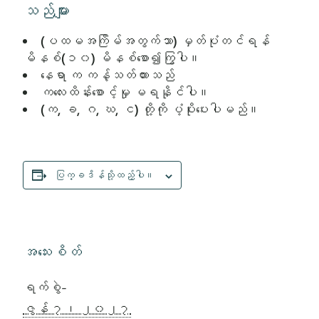
သည်များ
(ပထမအကြိမ်အတွက်သာ) မှတ်ပုံတင်ရန်
မိနစ်(၁၀) မိနစ်စော၍ကြွပါ။
နေရာ က ကန့်သတ်ထားသည်
ကလေးထိန်းစောင့်မှု မရနိုင်ပါ။
(က, ခ, ဂ, ဃ, င) တို့ကို ပံ့ပိုးပေးပါမည်။
ပြက္ခဒိန်သို့ထည့်ပါ။
အသေးစိတ်
ရက်စွဲ-
ဇွန် ၇၊ ၂၀၂၇