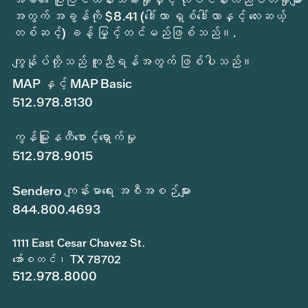
အတွက် အခွန်ကို $8.41 (ဒေါ်လာ ရှစ်ဒေါ်လာနှင့် လေးဆယ့်
တစ်ဆင့်) ခန့် မြှင့်တင်မည်ဖြစ်သည်။.
ကျွန်ုပ်တို့သည် ကူညီရန်အတွက် ဖြစ်ပါသည်။
MAP နှင့် MAP Basic
512.978.8130
ကွန်မြူနတီစောင့်ရှောက်မှု
512.978.9015
Sendero ကျန်းမာရေး အစီအစဉ်များ
844.800.4693
1111 East Cesar Chavez St.
အော်စတင်၊ TX 78702
512.978.8000