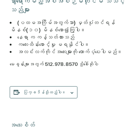
သွားရောက်မည့်အစီအစဉ်မတိုင်မီ သိသင့်
သည်များ
(ပထမအကြိမ်အတွက်သာ) မှတ်ပုံတင်ရန်
မိနစ်(၁၀) မိနစ်စော၍ကြွပါ။
နေရာ က ကန့်သတ်ထားသည်
ကလေးထိန်းစောင့်မှု မရနိုင်ပါ။
အလင်းလက်ကိုင်အလေးများကို ထောက်ပံ့ပေးပါမည်။
မေးခွန်းများအတွက် 512.978.8570 သို့ခေါ်ဆိုပါ
ပြက္ခဒိန်သို့ထည့်ပါ။
အသေးစိတ်