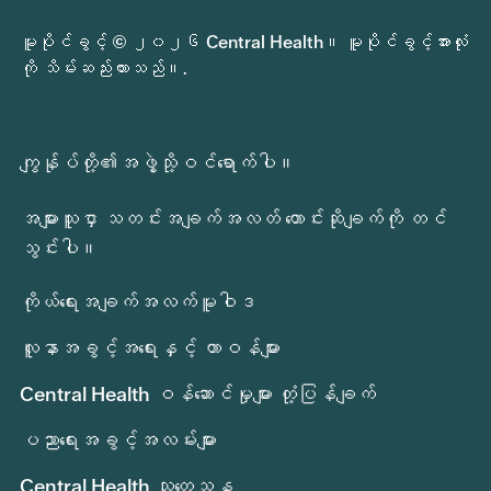
မူပိုင်ခွင့် © ၂၀၂၆ Central Health။ မူပိုင်ခွင့်အားလုံး
ကို သိမ်းဆည်းထားသည်။.
ကျွန်ုပ်တို့၏အဖွဲ့သို့ဝင်ရောက်ပါ။
အများသူငှာ သတင်းအချက်အလတ် တောင်းဆိုချက်ကို တင်
သွင်းပါ။
ကိုယ်ရေးအချက်အလက်မူဝါဒ
လူနာအခွင့်အရေးနှင့် တာဝန်များ
Central Health ဝန်ဆောင်မှုများ တုံ့ပြန်ချက်
ပညာရေးအခွင့်အလမ်းများ
Central Health သုတေသန