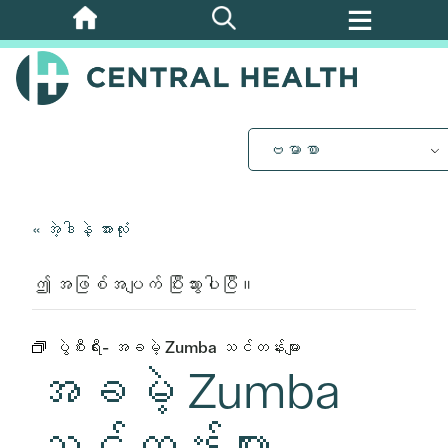
အဓိက
အကြောင်းအရာ
သို့
ကျော်သွား
ပါ။
ဗမာစာ
« အဲ့ဒါနဲ့ အားလုံး
ဤ အဖြစ်အပျက် ပြီးသွားပါပြီ။
ပွဲစီးရီး-
အခမဲ့ Zumba သင်တန်းများ
အခမဲ့ Zumba
သင်တန်းများ