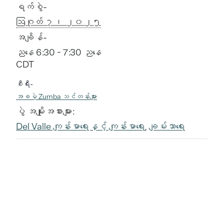
ရက်စွဲ-
ဩဂုတ် ၇၊ ၂၀၂၅
အချိန်-
ညနေ 6:30 - 7:30 ညနေ
CDT
စီးရီး-
အခမဲ့ Zumba သင်တန်းများ
ပွဲ အမျိုးအစားများ:
Del Valle ကျန်းမာရေးနှင့် ကျန်းမာရေး
,
ချမ်းသာရေး