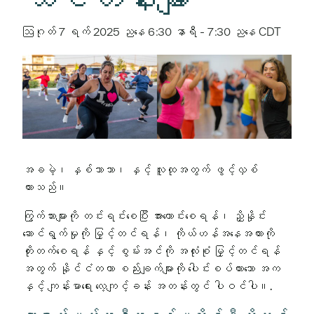
ဩဂုတ် 7 ရက် 2025 ညနေ 6:30 နာရီ
-
7:30 ညနေ
CDT
အခမဲ့၊ နှစ်ဘာသာ၊ နှင့် လူထုအတွက် ဖွင့်လှစ်
ထားသည်။
ကြွက်သားများကို တင်းရင်းစေပြီး အားကောင်းစေရန်၊ ညှိနှိုင်း
ဆောင်ရွက်မှုကို မြှင့်တင်ရန်၊ ကိုယ်ဟန်အနေအထားကို
တိုးတက်စေရန် နှင့် စွမ်းအင်ကို အလုံးစုံ မြှင့်တင်ရန်
အတွက် နိုင်ငံတကာ စည်းချက်များကို ပေါင်းစပ်ထားသော အက
နှင့် ကျန်းမာရေး လေ့ကျင့်ခန်း အတန်းတွင် ပါဝင်ပါ။.