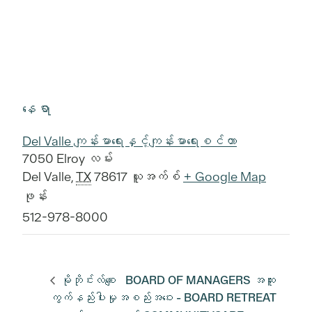
နေရာ
Del Valle ကျန်းမာရေးနှင့်ကျန်းမာရေးစင်တာ
7050 Elroy လမ်း
Del Valle
,
TX
78617
ယူအက်စ်
+ Google Map
ဖုန်း
512-978-8000
မိုဘိုင်းလ်စျေး
BOARD OF MANAGERS အထူး
ကွက်နည်းပါးမှု
အစည်းအဝေး - BOARD RETREAT