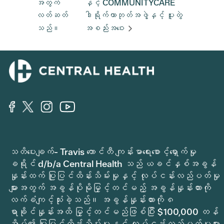
အတွက်
နှင့် COMMUNITYCARE
လတ်ဆတ်
ဒါရိုက်တာဘုတ်အဖွဲ့နှင့် ပူးတွဲ
သည်။
အစည်းအဝေး
သတိပေးချက်- Travis ကောင်တီ ကျန်းမာရေးစောင့်ရှောက်မှု
ခရိုင် d/b/a Central Health သည် ယခင်နှစ်အခွန်
နှုန်းထက် ပြုပြင်ထိန်းသိမ်းမှုနှင့် လုပ်ငန်းလည်ပတ်မှု
များအတွက် အခွန်ပိုမိုမြှင့်တင်မည့် အခွန်နှုန်းထားကို
လက်ခံကျင့်သုံးခဲ့သည်။ အခွန်နှုန်းထားကို ၈
ရာခိုင်နှုန်းအထိ မြှင့်တင်မည်ဖြစ်ပြီး $100,000 တန်
အိမ်၏ ပြုပြင်ထိန်းသိမ်းမှုနှင့် လုပ်ငန်းလည်ပတ်မှုများ