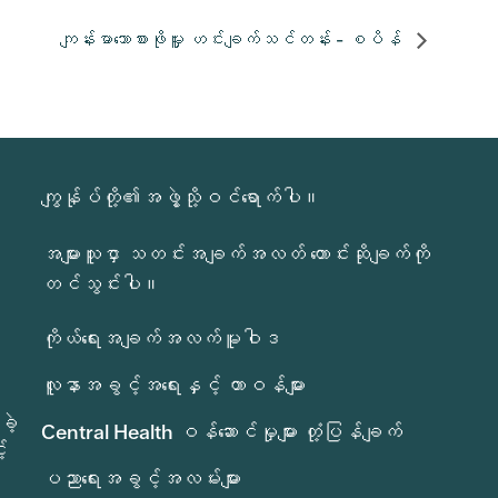
ကျန်းမာသောစားဖိုမှူး ဟင်းချက်သင်တန်း - စပိန်
ကျွန်ုပ်တို့၏အဖွဲ့သို့ဝင်ရောက်ပါ။
အများသူငှာ သတင်းအချက်အလတ် တောင်းဆိုချက်ကို
တင်သွင်းပါ။
ကိုယ်ရေးအချက်အလက်မူဝါဒ
လူနာအခွင့်အရေးနှင့် တာဝန်များ
ခဲ့
Central Health ဝန်ဆောင်မှုများ တုံ့ပြန်ချက်
်
ပညာရေးအခွင့်အလမ်းများ