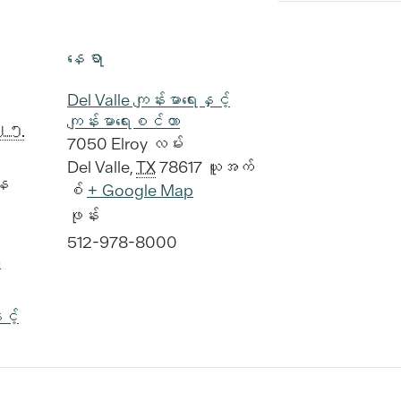
နေရာ
Del Valle ကျန်းမာရေးနှင့်
ကျန်းမာရေးစင်တာ
၀၂၅
7050 Elroy လမ်း
Del Valle
,
TX
78617
ယူအက်
နေ
စ်
+ Google Map
ဖုန်း
512-978-8000
း
င့်