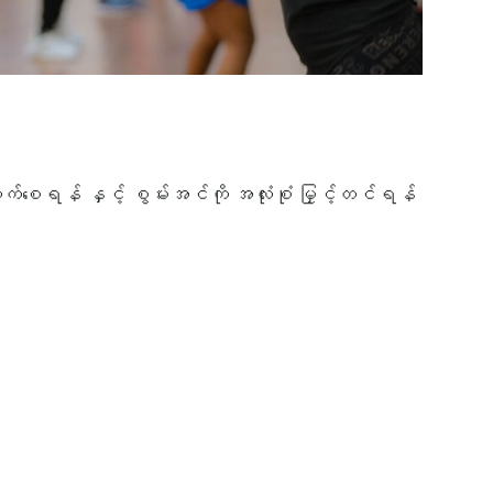
ုးတက်စေရန် နှင့် စွမ်းအင်ကို အလုံးစုံ မြှင့်တင်ရန်