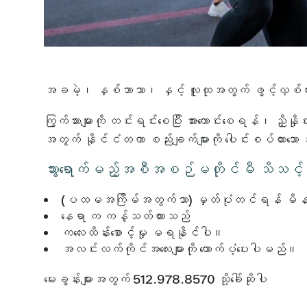
အခမဲ့၊ နှစ်ဘာသာ၊ နှင့် လူထုအတွက် ဖွင့်လှစ်
ကြွက်သားများကို တင်းရင်းစေပြီး အားကောင်းစေရန်၊ ညှိ
အတွက် နိုင်ငံတကာ စည်းချက်များကို ပေါင်းစပ်ထားသေ
သွားရောက်မည့်အစီအစဉ်မတိုင်မီ သိသင့်သ
(ပထမအကြိမ်အတွက်သာ) မှတ်ပုံတင်ရန် မိန
နေရာ က ကန့်သတ်ထားသည်
ကလေးထိန်းစောင့်မှု မရနိုင်ပါ။
အလင်းလက်ကိုင်အလေးများကို ထောက်ပံ့ပေးပါမည်။
မေးခွန်းများအတွက် 512.978.8570 သို့ခေါ်ဆိုပါ