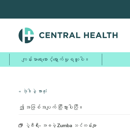
အဓိက
အကြောင်းအရာ
သို့
ကျော်သွား
ပါ။
ကျန်းမာရေးစောင့်ရှောက်မှုရယူပါ။
« အဲ့ဒါနဲ့ အားလုံး
ဤ အဖြစ်အပျက် ပြီးသွားပါပြီ။
ပွဲစီးရီး-
အခမဲ့ Zumba သင်တန်းများ