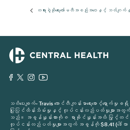
တရားစွဲဆိုရေးကော်မတီအစည်းအဝေးနှင့် ဘတ်ဂျက်န
သတိပေးချက်- Travis ကောင်တီ ကျန်းမာရေးစောင့်ရှောက်မှ
ပြုပြင်ထိန်းသိမ်းမှုနှင့် လုပ်ငန်းလည်ပတ်မှုများအတွက် 
သည်။ အခွန်နှုန်းထားကို ၈ ရာခိုင်နှုန်းအထိ မြှင့်တင်
လုပ်ငန်းလည်ပတ်မှုများအတွက် အခွန်ကို $8.41 (ဒေါ်လာ 