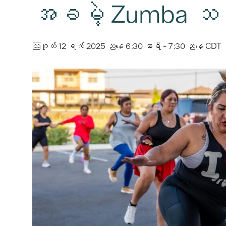
အခမဲ့ Zumba သင်
ဩဂုတ် 12 ရက် 2025 ညနေ 6:30 နာရီ
-
7:30 ညနေ
CDT