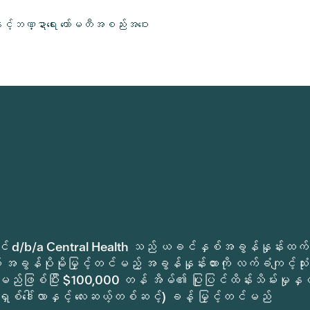
ှင့်ဘဏ္ဍာရေး ကော်မတီအစည်းအဝေး
ုခရိုင် d/b/a Central Health သည် ယခင်နှစ်အခွန်နှုန်းထက်
အခွန်ပိုမိုမြှင့်တင်မည့် အခွန်နှုန်းထားကို လက်ခံကျင့်သုံး
မည်ဖြစ်ပြီး $100,000 တန် အိမ်၏ ပြုပြင်ထိန်းသိမ်းမှုနှင့
ရှစ်ဒေါ်လာနှင့် လေးဆယ့်တစ်ဆင့်) ခန့် မြှင့်တင်မည်