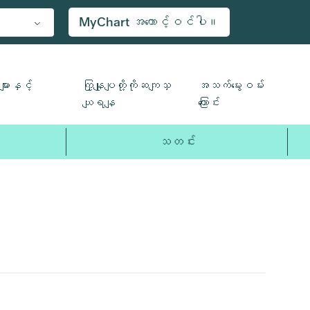
MyChart အကောင့်ဝင်ပါ။
ျားနှင့်
ကြှနျုပျတို့ကိုဆကျသှ
အသက်မွေးဝမ်း
ယျရနျ
ကြောင်း
သတင်း