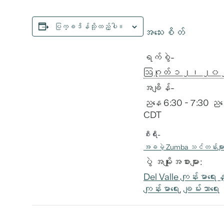
ပြက္ခဒိန်သို့ထည့်ပါ။
အသေးစိတ်
ရက်စွဲ-
ဩဂုတ် ၁၂၊ ၂
အချိန်-
ညနေ 6:30 - 7:30 ည
CDT
စီးရီး-
အခမဲ့ Zumba သင်တန်းမျာ
ပွဲ အမျိုးအစားများ:
Del Valle ကျန်းမာရေးနှ
ကျန်းမာရေး
,
ချမ်းသာရေး