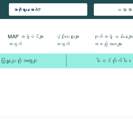
ဗမာစာ
MAP အဖွဲ့ဝင်များ
ပံ့ပိုးပေးသူများ
ဘုတ်အဖွဲ့ မန်နေဂျာမ
အတွက်
အတွက်
အစည်းအဝေးများ
ကြှနျုပျတို့အကွောငျး
ပါဝင်လိုက်ပါ။