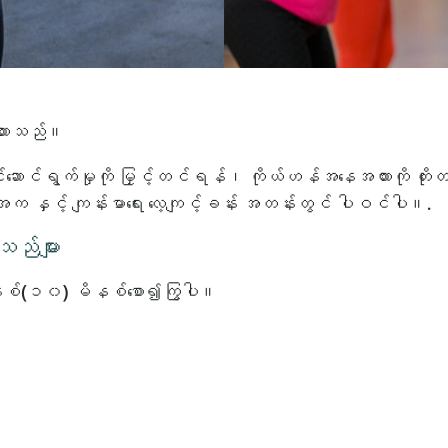
ထားသည်။
နှိုင်းဆောင်ရွက်မှုကို မြှင့်တင်ရန်၊ ကိုယ်ဟန်အနေအထားကို တိ
ာ အက နှင့် ကျန်းမာရေး လေ့ကျင့်ခန်း အတန်းတွင် ပါဝင်ပါ။.
ည်များ
စ်(၁၀) မိနစ်စော၍ကြွပါ။