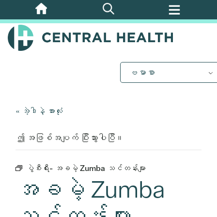
အဓိက
အကြောင်းအရာ
သို့
ကျော်သွား
ပါ။
ဗမာစာ
« အဲ့ဒါနဲ့ အားလုံး
ဤ အဖြစ်အပျက် ပြီးသွားပါပြီ။
ပွဲစီးရီး-
အခမဲ့ Zumba သင်တန်းများ
အခမဲ့ Zumba
သင်တန်းများ