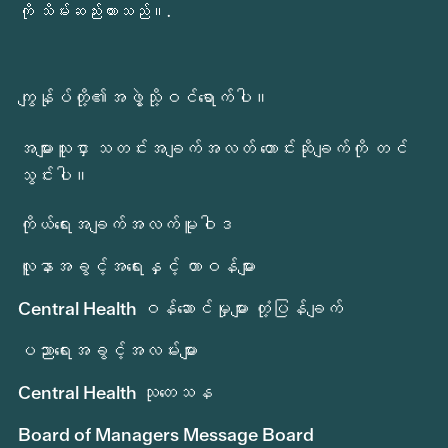
ကို သိမ်းဆည်းထားသည်။.
ကျွန်ုပ်တို့၏အဖွဲ့သို့ဝင်ရောက်ပါ။
အများသူငှာ သတင်းအချက်အလတ် တောင်းဆိုချက်ကို တင်
သွင်းပါ။
ကိုယ်ရေးအချက်အလက်မူဝါဒ
လူနာအခွင့်အရေးနှင့် တာဝန်များ
Central Health ဝန်ဆောင်မှုများ တုံ့ပြန်ချက်
ပညာရေးအခွင့်အလမ်းများ
Central Health သုတေသန
Board of Managers Message Board