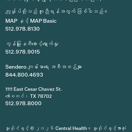
ကျွန်ုပ်တို့သည် ကူညီရန်အတွက် ဖြစ်ပါသည်။
MAP နှင့် MAP Basic
512.978.8130
ကွန်မြူနတီစောင့်ရှောက်မှု
512.978.9015
Sendero ကျန်းမာရေး အစီအစဉ်များ
844.800.4693
1111 East Cesar Chavez St.
အော်စတင်၊ TX 78702
512.978.8000
မူပိုင်ခွင့် © ၂၀၂၆ Central Health။ မူပိုင်ခွင့်အားလုံး