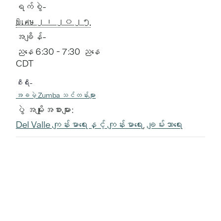
ရက်စွဲ-
พิเศษ ၂၊ ၂၀၂၅
အချိန်-
ညနေ 6:30 - 7:30 ညနေ
CDT
စီးရီး-
အခမဲ့ Zumba သင်တန်းများ
ပွဲ အမျိုးအစားများ:
Del Valle ကျန်းမာရေးနှင့် ကျန်းမာရေး
,
ချမ်းသာရေး