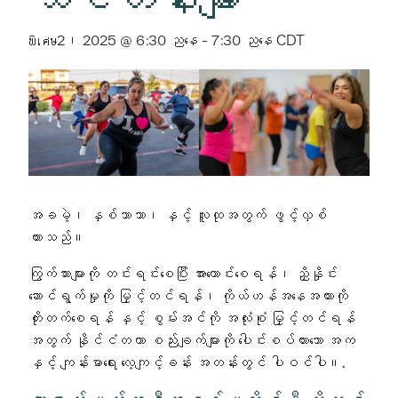
พิเศษ2၊ 2025 @ 6:30 ညနေ
-
7:30 ညနေ
CDT
အခမဲ့၊ နှစ်ဘာသာ၊ နှင့် လူထုအတွက် ဖွင့်လှစ်
ထားသည်။
ကြွက်သားများကို တင်းရင်းစေပြီး အားကောင်းစေရန်၊ ညှိနှိုင်း
ဆောင်ရွက်မှုကို မြှင့်တင်ရန်၊ ကိုယ်ဟန်အနေအထားကို
တိုးတက်စေရန် နှင့် စွမ်းအင်ကို အလုံးစုံ မြှင့်တင်ရန်
အတွက် နိုင်ငံတကာ စည်းချက်များကို ပေါင်းစပ်ထားသော အက
နှင့် ကျန်းမာရေး လေ့ကျင့်ခန်း အတန်းတွင် ပါဝင်ပါ။.