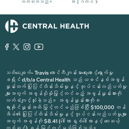
လတ်ဆတ်သည်။
အင်္ဂလိပ်
သတိပေးချက်- Travis ကောင်တီ ကျန်းမာရေးစောင့်ရှောက်မှု
ခရိုင် d/b/a Central Health သည် ယခင်နှစ်အခွန်
နှုန်းထက် ပြုပြင်ထိန်းသိမ်းမှုနှင့် လုပ်ငန်းလည်ပတ်မှု
များအတွက် အခွန်ပိုမိုမြှင့်တင်မည့် အခွန်နှုန်းထားကို
လက်ခံကျင့်သုံးခဲ့သည်။ အခွန်နှုန်းထားကို ၈
ရာခိုင်နှုန်းအထိ မြှင့်တင်မည်ဖြစ်ပြီး $100,000 တန်
အိမ်၏ ပြုပြင်ထိန်းသိမ်းမှုနှင့် လုပ်ငန်းလည်ပတ်မှုများ
အတွက် အခွန်ကို $8.41 (ဒေါ်လာ ရှစ်ဒေါ်လာနှင့် လေးဆယ့်
တစ်ဆင့်) ခန့် မြှင့်တင်မည်ဖြစ်သည်။.