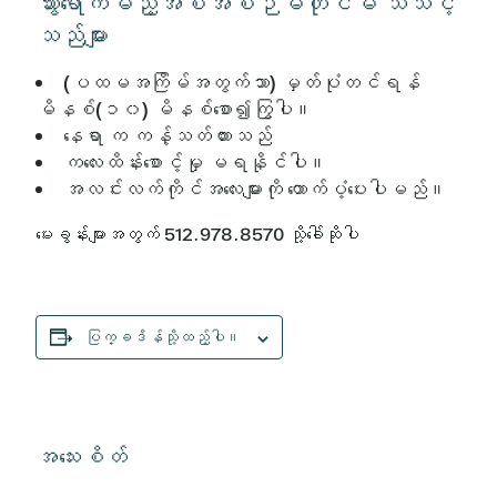
သွားရောက်မည့်အစီအစဉ်မတိုင်မီ သိသင့်
သည်များ
(ပထမအကြိမ်အတွက်သာ) မှတ်ပုံတင်ရန်
မိနစ်(၁၀) မိနစ်စော၍ကြွပါ။
နေရာ က ကန့်သတ်ထားသည်
ကလေးထိန်းစောင့်မှု မရနိုင်ပါ။
အလင်းလက်ကိုင်အလေးများကို ထောက်ပံ့ပေးပါမည်။
မေးခွန်းများအတွက် 512.978.8570 သို့ခေါ်ဆိုပါ
ပြက္ခဒိန်သို့ထည့်ပါ။
အသေးစိတ်