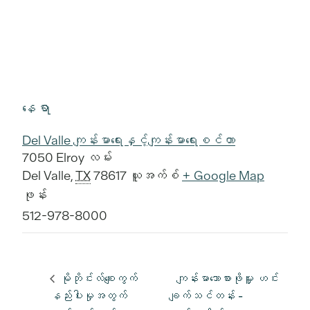
နေရာ
Del Valle ကျန်းမာရေးနှင့်ကျန်းမာရေးစင်တာ
7050 Elroy လမ်း
Del Valle
,
TX
78617
ယူအက်စ်
+ Google Map
ဖုန်း
512-978-8000
မိုဘိုင်းလ်စျေးကွက်
ကျန်းမာသောစားဖိုမှူး ဟင်း
နည်းပါးမှုအတွက်
ချက်သင်တန်း -