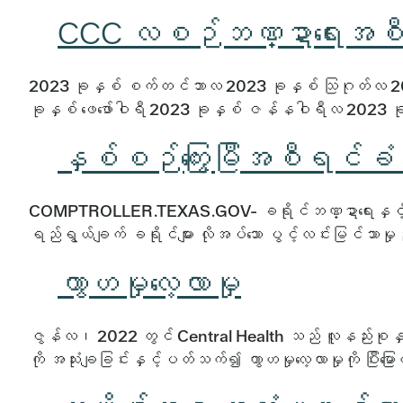
CCC လစဉ်ဘဏ္ဍာရေးအစီရ
2023 ခုနှစ် စက်တင်ဘာလ 2023 ခုနှစ် သြဂုတ်လ 20
ခုနှစ် ဖေဖော်ဝါရီ 2023 ခုနှစ် ဇန်နဝါရီလ 2023 
နှစ်စဉ်ကြွေးမြီအစီရင်ခံစာ
COMPTROLLER.TEXAS.GOV- ခရိုင်ဘဏ္ဍာရေးနှင့်အခွန်န
ရည်ရွယ်ချက် ခရိုင်များ လိုအပ်သော ပွင့်လင်းမြင်သာမှ
ကွာဟမှုလေ့လာမှု
ဇွန်လ၊ 2022 တွင် Central Health သည် လူနည်းစုနှင့် အမ
ကို အသုံးချခြင်းနှင့်ပတ်သက်၍ ကွာဟမှုလေ့လာမှုကို ပ