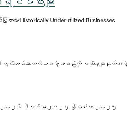
ီရင်ခံစာများ
ထားသော Historically Underutilized Businesses
 လွတ်လပ်သောတတိယအဖွဲ့အစည်းကို မန်နေဂျာဘုတ်အဖွဲ့
ီ ၂၀၂၆ ဒီဇင်ဘာ ၂၀၂၅ နိုဝင်ဘာ ၂၀၂၅