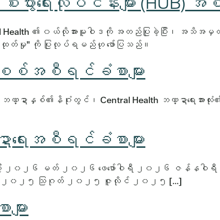
းပွားရေးလုပ်ငန်းများ (HUB) အစ
ealth ၏ ၀ယ်လိုအားမူဝါဒကို အတည်ပြုခဲ့ပြီး၊ အသိအမှတ်ပြု
အားထုတ်မှု" ကို ပြုလုပ်ရမည်ဟု ဖော်ပြသည်။
စစ်အစီရင်ခံစာများ
္ဍာနှစ်၏နိဂုံးတွင်၊ Central Health ဘဏ္ဍာရေးအားလုံး၏
ာရေးအစီရင်ခံစာများ
ီ ၂၀၂၆ မတ် ၂၀၂၆ ဖေဖော်ဝါရီ ၂၀၂၆ ဇန်နဝါရ
ာ ၂၀၂၅ သြဂုတ် ၂၀၂၅ ဇူလိုင် ၂၀၂၅ […]
များ