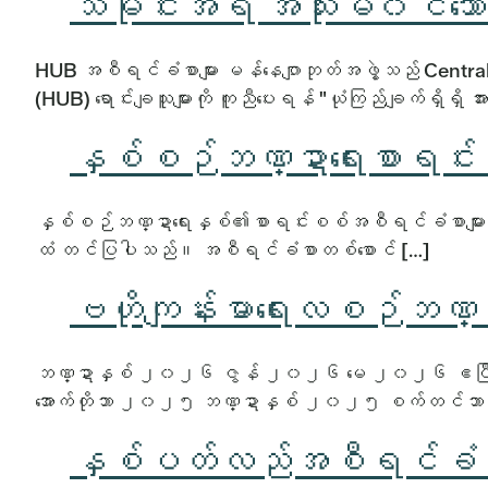
သမိုင်းအရ အသုံးမ၀င်သော စီ
HUB အစီရင်ခံစာများ မန်နေဂျာဘုတ်အဖွဲ့သည် Central H
(HUB) ရောင်းချသူများကို ကူညီပေးရန် "ယုံကြည်ချက်ရှိရှိ 
နှစ်စဉ်ဘဏ္ဍာရေးစာရင်း
နှစ်စဉ်ဘဏ္ဍာရေးနှစ်၏စာရင်းစစ်အစီရင်ခံစာများ ဘဏ
ထံ တင်ပြပါသည်။ အစီရင်ခံစာတစ်စောင် […]
ဗဟိုကျန်းမာရေးလစဉ်ဘဏ္ဍ
ဘဏ္ဍာနှစ် ၂၀၂၆ ဇွန် ၂၀၂၆ မေ ၂၀၂၆ ဧပြ
အောက်တိုဘာ ၂၀၂၅ ဘဏ္ဍာနှစ် ၂၀၂၅ စက်တင်ဘ
နှစ်ပတ်လည်အစီရင်ခံစာ