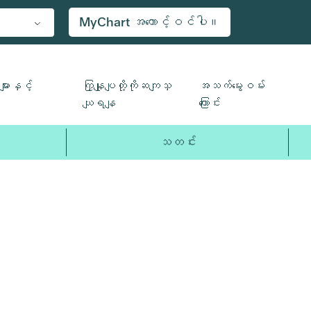
MyChart အကောင့်ဝင်ပါ။
ျားနှင့်
ကြှနျုပျတို့ကိုဆကျသှ
အသက်မွေးဝမ်း
ယျရနျ
ကြောင်း
သတင်း