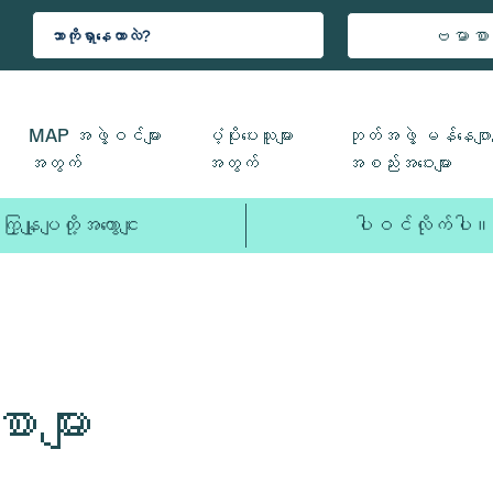
ဗမာစာ
MAP အဖွဲ့ဝင်များ
ပံ့ပိုးပေးသူများ
ဘုတ်အဖွဲ့ မန်နေဂျာမ
အတွက်
အတွက်
အစည်းအဝေးများ
ကြှနျုပျတို့အကွောငျး
ပါဝင်လိုက်ပါ။
များ