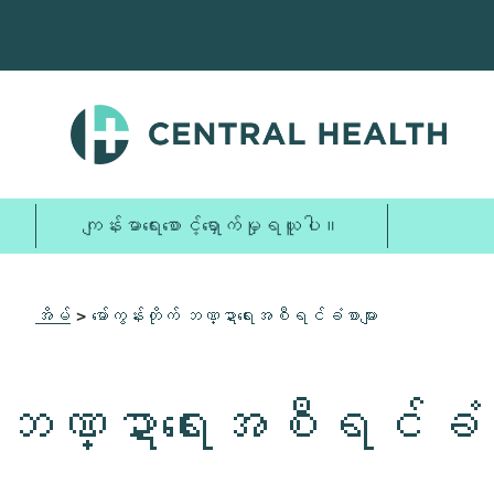
အဓိက
အကြောင်းအရာ
သို့
ကျော်သွား
ပါ။
ကျန်းမာရေးစောင့်ရှောက်မှုရယူပါ။
>
မော်ကွန်းတိုက် ဘဏ္ဍာရေးအစီရင်ခံစာများ
အိမ်
ဘဏ္ဍာရေးအစီရင်ခံစာ