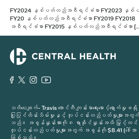
FY2024 နှစ်ပတ်လည်အစီရင်ခံစာ FY2023 နှစ်
FY20 နှစ်ပတ်လည်အစီရင်ခံစာ FY2019 FY2018 
အစီရင်ခံစာ FY2015 နှစ်ပတ်လည်အစီရင်ခံစာ [
သတိပေးချက်- Travis ကောင်တီ ကျန်းမာရေးစောင့်ရှောက်မှ
ပြုပြင်ထိန်းသိမ်းမှုနှင့် လုပ်ငန်းလည်ပတ်မှုများအတွက် 
သည်။ အခွန်နှုန်းထားကို ၈ ရာခိုင်နှုန်းအထိ မြှင့်တင်
လုပ်ငန်းလည်ပတ်မှုများအတွက် အခွန်ကို $8.41 (ဒေါ်လာ 
ဖြစ်သည်။.