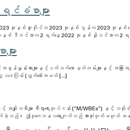
င်ခံစာများ
23 ခုနှစ် ဇူလိုင်လ 2023 ခုနှစ် ဇွန်လ 2023 ခုနှစ်
ခုနှစ် ဒီဇင်ဘာလ 2 ရက်နေ့ 2022 ခုနှစ် နိုဝင်ဘာလ 2 
များ
ှုန်းထားများနှင့်ပတ်သက်သော မှတ်တမ်းများနှင့် အခြားအခ
ုဥပဒေကြမ်း (လွှတ်တော်အမတ် […]
ျိုးသမီးများ စီးပွားရေးလုပ်ငန်း (“M/WBEs”) နှင့် သမိုင်းဝ
ြီးမြောက်ခဲ့သည်။ ဤသုတေသနပရောဂျက်သည် အားလုံးဟုတ်မဟုတ် 