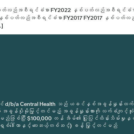
ပတ်လည်အစီရင်ခံစာ FY2022 နှစ်ပတ်လည်အစီရင်ခံစ
နှစ်ပတ်လည်အစီရင်ခံစာ FY2017 FY2017 နှစ်ပတ်လည
…]
ုခရိုင် d/b/a Central Health သည် ယခင်နှစ်အခွန်နှုန်းထက်
အခွန်ပိုမိုမြှင့်တင်မည့် အခွန်နှုန်းထားကို လက်ခံကျင့်သုံး
မည်ဖြစ်ပြီး $100,000 တန် အိမ်၏ ပြုပြင်ထိန်းသိမ်းမှုနှင့
ရှစ်ဒေါ်လာနှင့် လေးဆယ့်တစ်ဆင့်) ခန့် မြှင့်တင်မည်