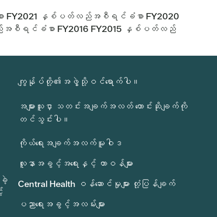
ာ FY2021 နှစ်ပတ်လည်အစီရင်ခံစာ FY2020
်အစီရင်ခံစာ FY2016 FY2015 နှစ်ပတ်လည်
ကျွန်ုပ်တို့၏အဖွဲ့သို့ဝင်ရောက်ပါ။
အများသူငှာ သတင်းအချက်အလတ် တောင်းဆိုချက်ကို
တင်သွင်းပါ။
ကိုယ်ရေးအချက်အလက်မူဝါဒ
လူနာအခွင့်အရေးနှင့် တာဝန်များ
ခဲ့
Central Health ဝန်ဆောင်မှုများ တုံ့ပြန်ချက်
်
ပညာရေးအခွင့်အလမ်းများ