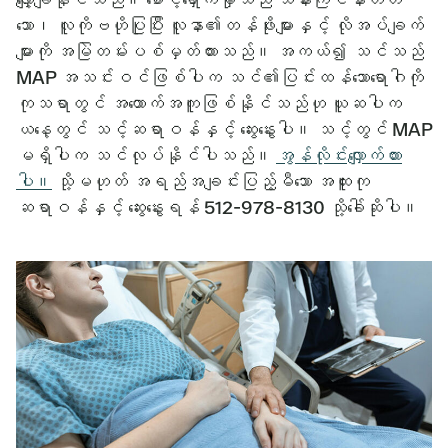
သော၊ လူကိုဗဟိုပြုပြီး လူနာ၏တန်ဖိုးများနှင့် လိုအပ်ချက်
များကို အမြဲတမ်းပစ်မှတ်ထားသည်။ အကယ်၍ သင်သည်
MAP အသင်းဝင်ဖြစ်ပါက သင်၏ပြင်းထန်သောရောဂါကို
ကုသရာတွင် အထောက်အကူဖြစ်နိုင်သည်ဟု ယူဆပါက
ယနေ့တွင် သင့်ဆရာဝန်နှင့် ဆွေးနွေးပါ။ သင့်တွင် MAP
မရှိပါက သင်လုပ်နိုင်ပါသည်။
အွန်လိုင်းလျှောက်ထား
ပါ။
သို့မဟုတ် အရည်အချင်းပြည့်မီသော အထူးကု
ဆရာဝန်နှင့် ဆွေးနွေးရန် 512-978-8130 သို့ခေါ်ဆိုပါ။