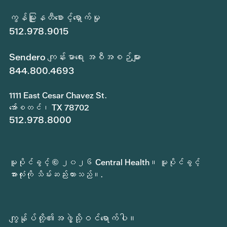
ကွန်မြူနတီစောင့်ရှောက်မှု
512.978.9015
Sendero ကျန်းမာရေး အစီအစဉ်များ
844.800.4693
1111 East Cesar Chavez St.
အော်စတင်၊ TX 78702
512.978.8000
မူပိုင်ခွင့် © ၂၀၂၆ Central Health။ မူပိုင်ခွင့်
အားလုံးကို သိမ်းဆည်းထားသည်။.
ကျွန်ုပ်တို့၏အဖွဲ့သို့ဝင်ရောက်ပါ။