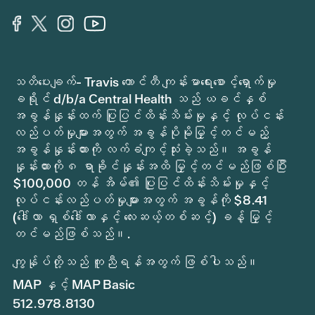
သတိပေးချက်- Travis ကောင်တီ ကျန်းမာရေးစောင့်ရှောက်မှု
ခရိုင် d/b/a Central Health သည် ယခင်နှစ်
အခွန်နှုန်းထက် ပြုပြင်ထိန်းသိမ်းမှုနှင့် လုပ်ငန်း
လည်ပတ်မှုများအတွက် အခွန်ပိုမိုမြှင့်တင်မည့်
အခွန်နှုန်းထားကို လက်ခံကျင့်သုံးခဲ့သည်။ အခွန်
နှုန်းထားကို ၈ ရာခိုင်နှုန်းအထိ မြှင့်တင်မည်ဖြစ်ပြီး
$100,000 တန် အိမ်၏ ပြုပြင်ထိန်းသိမ်းမှုနှင့်
လုပ်ငန်းလည်ပတ်မှုများအတွက် အခွန်ကို $8.41
(ဒေါ်လာ ရှစ်ဒေါ်လာနှင့် လေးဆယ့်တစ်ဆင့်) ခန့် မြှင့်
တင်မည်ဖြစ်သည်။.
ကျွန်ုပ်တို့သည် ကူညီရန်အတွက် ဖြစ်ပါသည်။
MAP နှင့် MAP Basic
512.978.8130