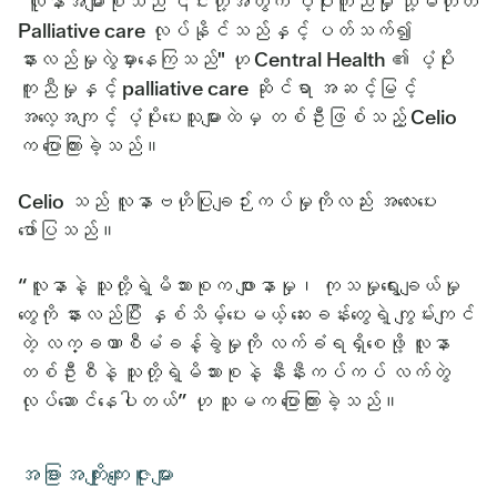
"လူနာအများစုသည် ၎င်းတို့အတွက် ပံ့ပိုးကူညီမှု သို့မဟုတ်
Palliative care လုပ်နိုင်သည်နှင့် ပတ်သက်၍
နားလည်မှုလွဲမှားနေကြသည်" ဟု Central Health ၏ ပံ့ပိုး
ကူညီမှုနှင့် palliative care ဆိုင်ရာ အဆင့်မြင့်
အလေ့အကျင့် ပံ့ပိုးပေးသူများထဲမှ တစ်ဦးဖြစ်သည့် Celio
က ပြောကြားခဲ့သည်။
Celio သည် လူနာဗဟိုပြုချဉ်းကပ်မှုကိုလည်း အလေးပေး
ဖော်ပြသည်။
“လူနာနဲ့ သူတို့ရဲ့မိသားစုက ဖျားနာမှု၊ ကုသမှုရွေးချယ်မှု
တွေကို နားလည်ပြီး နှစ်သိမ့်ပေးမယ့် ဆေးခန်းတွေရဲ့ ကျွမ်းကျင်
တဲ့ လက္ခဏာစီမံခန့်ခွဲမှုကို လက်ခံရရှိစေဖို့ လူနာ
တစ်ဦးစီနဲ့ သူတို့ရဲ့မိသားစုနဲ့ နီးနီးကပ်ကပ် လက်တွဲ
လုပ်ဆောင်နေပါတယ်” ဟု သူမက ပြောကြားခဲ့သည်။
အခြားအကျိုးကျေးဇူးများ