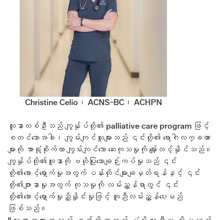
Christine Celio၊ ACNS-BC၊ ACHPN
လူနာတစ်ဦးသည် ကျွန်ုပ်တို့၏ palliative care program ဖြင့်
စတင်သောအခါ၊ ကျွမ်းကျင်သူများသည် ၎င်းတို့၏ ရောဂါလက္ခဏာ
များကို အာရုံစိုက်ကာ ကျွမ်းကျင်သော ဆေးကုသမှုကို မျှော်လင့်နိုင်သည်။
ကျွန်ုပ်တို့၏လူနာကို ဗဟိုပြုသောချဉ်းကပ်မှုသည် ၎င်း
တို့၏စောင့်ရှောက်မှုအတွက် ပန်းတိုင်များချမှတ်ရန်နှင့် ၎င်း
တို့၏ဖျားနာမှုအတွက် ကုသမှုကို လမ်းညွှန်ရာတွင် ၎င်း
တို့၏စောင့်ရှောက်မှုညှိနှိုင်းမှုဖြင့် ကူညီလမ်းညွှန်ပေးမည်
ဖြစ်သည်။