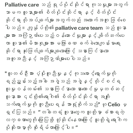
Palliative care သည် ရုပ်ပိုင်းဆိုင်ရာ ကုသမှုများအတွက်
သာမက လူနာများ၏ စိတ်ပိုင်းဆိုင်ရာ နှင့် စိတ်ပိုင်း
ဆိုင်ရာ လိုအပ်ချက်များအတွက်လည်း အထောက်အကူ ဖြစ်စေ
ပါသည်။ ကျွန်ုပ်တို့၏ palliative care team သည် လူနာ
များအား အကြံဉာဏ်ပေးသည့်ဝန်ဆောင်မှုများနှင့် ချိတ်ဆက်ပေး
ကာ လူနာ၏မိသားစုများအား မကြာခဏ ခက်ခဲသောကျန်းမာရေး
ဆိုင်ရာ ဆုံးဖြတ်ချက်များချသောကြောင့် သနားကြင်နာသော
အကူအညီနှင့် အကြံဉာဏ်များပေးပါသည်။
"လူတစ်ဦးအား ပံ့ပိုးကူညီမှုနှင့် ကုသစောင့်ရှောက်မှုကို
ရည်ညွှန်းသည့်အခါ အဖွဲ့သည် အဖွဲ့နှင့် လိုင်စင်ရ
လူမှုဝန်ထမ်း၏ သနားကြင်နာသော နားထောင်မှုမှတစ်ဆင့်
လူနာအား ၎င်းတို့၏ရောဂါ၏ စိတ်ပိုင်းဆိုင်ရာ အကျိုး
သက်ရောက်မှုကို ကူညီပေးရန် အာရုံစိုက်သည်" ဟု Celio မှ
ရှင်းပြသည်။ “တခါတရံ လူနာတွေက သူတို့မှာ ခံစားရတဲ့
လက္ခဏာတွေကို ပြောပြဖို့ တုံ့ဆိုင်းနေတာကြောင့် သူတို့ရဲ့ ရောဂါက
ပိုဆိုးလာမှာကို စိုးရိမ်တာကြောင့်ပါ။”