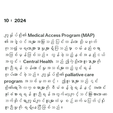
10၊ 2024
ကျွန်ုပ်တို့၏ Medical Access Program (MAP)
၏အဖွဲ့ဝင်အများအပြားသည် ပြင်းထန်သော သို့မဟုတ်
ကုသ၍မရသောဖျားနာမှုများရှိကြသည်မှာ ဝမ်းနည်းစရာ
အဖြစ်မှန်ဖြစ်သည်။ လွန်ခဲ့သည့်နှစ်အနည်းငယ်
အတွင်း၊ Central Health သည် ဤကဲ့သို့သောလူနာများကို
ကူညီရန် ဝန်ဆောင်မှုအသစ်များထည့်သွင်းရန်
လုပ်ဆောင်ခဲ့သည်။ ကျွန်ုပ်တို့၏ palliative care
program အသစ်မှတဆင့်၊ ဤလူနာများသည် ၎င်း
တို့၏ရောဂါလက္ခဏာများကို စီမံခန့်ခွဲရန်နှင့် အကောင်း
ဆုံးခံစားရရန် ကူညီရန်အတွက် လေ့ကျင့်သင်ကြားထားသော ဆေး
ဘက်ဆိုင်ရာကျွမ်းကျင်သူများထံမှ စဉ်ဆက်မပြတ်ပံ့ပိုး
ကူညီမှုကို ရရှိနေပြီဖြစ်သည်။