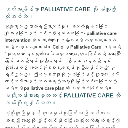
ဘယ်အချိန်မှာ PALLIATIVE CARE ကို ခံယူဖို့
လိုအပ်လဲ။
လူများစွာသည် နာတာရှည်နာကျင်မှု၊ အသက်ရှုမဝခြင်း၊
ပျို့အန်ခြင်းနှင့် ပင်ပန်းနွမ်းနယ်ခြင်း- palliative care
intervention တို့မှ အကျိုးကျေးဇူးရရှိစေမည့် လက္ခဏာများဖြစ်
သည့် လက္ခဏာများအားလုံး။ Celio မှ Palliative Care အဖွဲ့သည်
"လူနာများအား ၎င်းတို့၏ ရောဂါလက္ခဏာများ မျှဝေခြင်းသည် အရေးကြီး
ကြောင်း နားလည်ရန် ကူညီပေးရန်၊ သို့မှသာ အဖွဲ့သည် ၎င်း
တို့၏နေ့စဉ် အကောင်းဆုံးခံစားရစေရန် ကူညီပေးနိုင်သည်" ဟု
ရှင်းပြသည်။ ဤလက္ခဏာများကို ကုသခြင်းနှင့် လူနာ၏ သက်
တောင့်သက်သာနှင့် ဘဝအရည်အသွေးကို မြှင့်တင်ပေးခြင်းသည်
မည်သည့် palliative care plan ၏ ပန်းတိုင်ဖြစ်သည်။
ဗဟိုကျန်းမာရေးမှတဆင့် PALLIATIVE CARE ကို
ဘယ်လိုရနိုင်မလဲ။
ပံ့ပိုးကူညီမှုနှင့် ကုသမှုခံယူခြင်းသည် သင့်ဘဝ
အရည်အသွေးကို မြှင့်တင်နိုင်ပြီး ဆေးရုံတက်ရောက်ခွင့်ကို
လျှော့ချနိုင်သည်။ စောင့်ရှောက်မှုသည် သနားကြင်နာတတ်