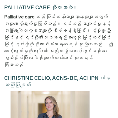
PALLIATIVE CARE ဆိုတာဘာလဲ။
Palliative care သည် ပြင်းထန်သောဖျားနာနေသူများအတွက်
အထူးစောင့်ရှောက်မှုဖြစ်သည်။ ၎င်းသည် နာကျင်မှုနှင့်
အခြားရောဂါလက္ခဏာများကို စီမံခန့်ခွဲခြင်း၊ ပံ့ပိုးကူညီ
ခြင်းနှင့် ၎င်းတို့၏ဘဝအရည်အသွေးကို မြှင့်တင်ခြင်း
ဖြင့် ၎င်းတို့ကို ပိုကောင်းခံစားရစေရန် ကူညီပေးသည်။ ဤ
စောင့်ရှောက်မှုကို ရောဂါ၏ မည်သည့်အဆင့်တွင်မဆို ပေး
စွမ်းနိုင်ပြီး ရောဂါကို ပျောက်ကင်းအောင် ကုသရန်
ကြိုးစားသည်။
CHRISTINE CELIO, ACNS-BC, ACHPN ထံမှ
အကြံပြုချက်