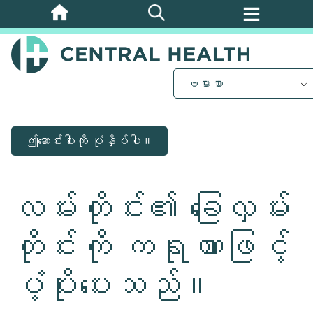
အဓိက
အကြောင်းအရာ
သို့
ကျော်သွား
ဗမာစာ
ပါ။
ဤဆောင်းပါးကို ပုံနှိပ်ပါ။
လမ်းတိုင်း၏ ခြေလှမ်း
တိုင်းကို ကရုဏာဖြင့်
ပံ့ပိုးပေးသည်။