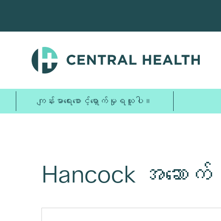
အဓိက
အကြောင်းအရာ
သို့
ကျော်သွား
ပါ။
ကျန်းမာရေးစောင့်ရှောက်မှုရယူပါ။
Hancock အဆောက