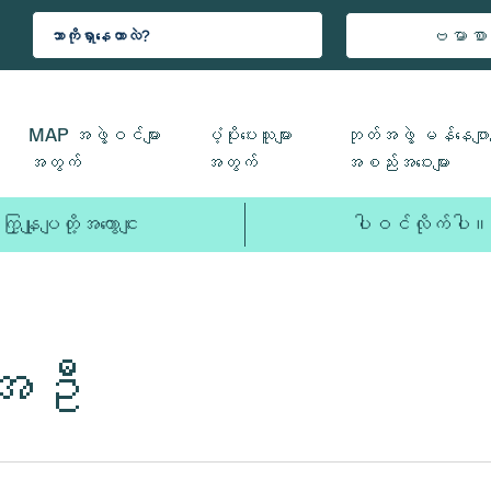
ဗမာစာ
MAP အဖွဲ့ဝင်များ
ပံ့ပိုးပေးသူများ
ဘုတ်အဖွဲ့ မန်နေဂျာမ
အတွက်
အတွက်
အစည်းအဝေးများ
ကြှနျုပျတို့အကွောငျး
ပါဝင်လိုက်ပါ။
်အဦ