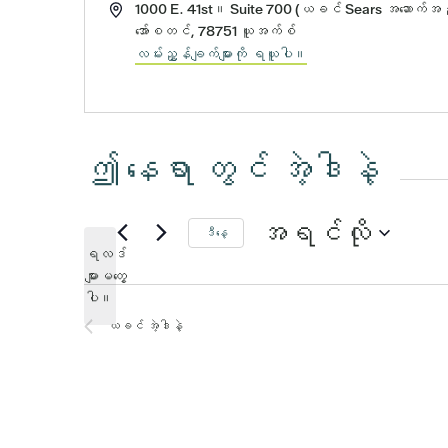
လိပ်စာ
1000 E. 41st။ Suite 700 (ယခင် Sears အဆောက်အ
အော်စတင်
,
78751
ယူအက်စ်
လမ်းညွှန်ချက်များကို ရယူပါ။
ဤ နေရာ တွင် အဲ့ဒါနဲ့
အရင်လို
ဒီနေ့
ရလဒ်
ရက်စွဲ
များမတွေ့
သတိထား
ကို
ပါ။
ပါ။
ရွေး
ယခင်
အဲ့ဒါနဲ့
ပါ။