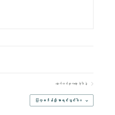
နောက်တစ်ခုကတော့
အဲ့ဒါနဲ့
ပြက္ခဒိန်သို့ စာရင်းသွင်းပါ။