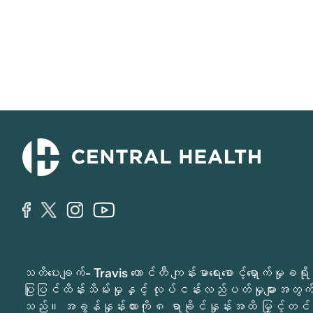
သတိပေးချက်- Travis ကောင်တီ ကျန်းမာရေးစောင့်ရှောက်မှ
ပြုပြင်ထိန်းသိမ်းမှုနှင့် လုပ်ငန်းလည်ပတ်မှုများအတွက် 
သည်။ အခွန်နှုန်းထားကို ၈ ရာခိုင်နှုန်းအထိ မြှင့်တင်