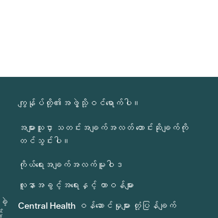
ကျွန်ုပ်တို့၏အဖွဲ့သို့ဝင်ရောက်ပါ။
အများသူငှာ သတင်းအချက်အလတ် တောင်းဆိုချက်ကို
တင်သွင်းပါ။
ကိုယ်ရေးအချက်အလက်မူဝါဒ
လူနာအခွင့်အရေးနှင့် တာဝန်များ
ခဲ့
Central Health ဝန်ဆောင်မှုများ တုံ့ပြန်ချက်
်