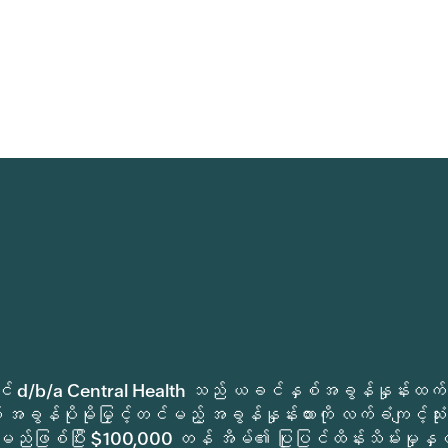
ုခရိုင် d/b/a Central Health သည် ယခင်နှစ်အခွန်နှုန်းထက်
အခွန်ပိုမိုမြှင့်တင်မည့် အခွန်နှုန်းထားကို လက်ခံကျင့်သုံး
မည်ဖြစ်ပြီး $100,000 တန် အိမ်၏ ပြုပြင်ထိန်းသိမ်းမှုနှင့