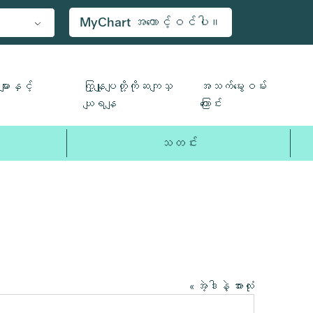
MyChart အကောင့်ဝင်ပါ။
ျားနှင့်
ကြှနျုပျတို့ကိုဆကျသှ
အသက်မွေးဝမ်း
ယျရနျ
ကြောင်း
သတင်း
« အဲ့ဒါနဲ့ အားလုံး