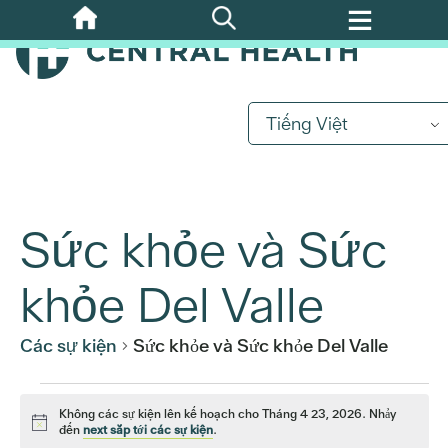
Bỏ
qua
nội
dung
chính
Tiếng Việt
Sức khỏe và Sức
khỏe Del Valle
Các sự kiện
Sức khỏe và Sức khỏe Del Valle
Các
Không các sự kiện lên kế hoạch cho Tháng 4 23, 2026. Nhảy
Để
đến
next sắp tới các sự kiện
.
ý