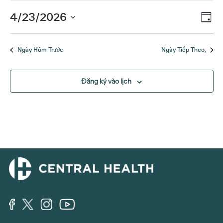
sự
Sự
4/23/2026
Xe
Ngày
kiện
kiệ
Chọn
Hư
ngày.
Xe
cho
Ngày Hôm Trước
Ngày Tiếp Theo,
Hư
Tháng
Đăng ký vào lịch
4
23,
2026