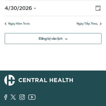
sự
Sự
4/30/2026
Xe
Ngày
kiện
kiệ
Chọn
Hư
ngày.
Xe
cho
Ngày Hôm Trước
Ngày Tiếp Theo,
Hư
Tháng
Đăng ký vào lịch
4
30,
2026