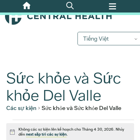
Bỏ
qua
nội
dung
chính
Tiếng Việt
Sức khỏe và Sức
khỏe Del Valle
Các sự kiện
Sức khỏe và Sức khỏe Del Valle
Các
Không các sự kiện lên kế hoạch cho Tháng 4 30, 2026. Nhảy
Để
đến
next sắp tới các sự kiện
.
ý