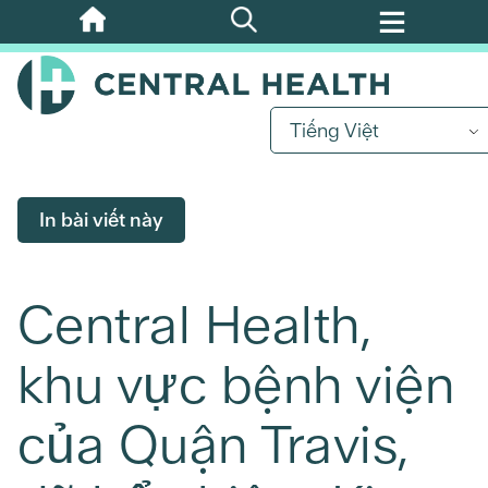
Bỏ
qua
nội
dung
Tiếng Việt
chính
In bài viết này
Central Health,
khu vực bệnh viện
của Quận Travis,