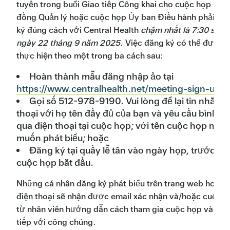
tuyến trong buổi Giao tiếp Công khai cho cuộc họp Hội
đồng Quản lý hoặc cuộc họp Ủy ban Điều hành phải đă
ký đúng cách với Central Health
chậm nhất là 7:30 sáng
ngày 22 tháng 9 năm 2025.
Việc đăng ký có thể được
thực hiện theo một trong ba cách sau:
Hoàn thành mẫu đăng nhập ảo tại
https://www.centralhealth.net/meeting-sign-up/
;
Gọi số 512-978-9190. Vui lòng để lại tin nhắn
thoại với họ tên đầy đủ của bạn và yêu cầu bình lu
qua điện thoại tại cuộc họp; với tên cuộc họp mà 
muốn phát biểu; hoặc
Đăng ký tại quầy lễ tân vào ngày họp, trước khi
cuộc họp bắt đầu.
Những cá nhân đăng ký phát biểu trên trang web hoặc 
điện thoại sẽ nhận được email xác nhận và/hoặc cuộc g
từ nhân viên hướng dẫn cách tham gia cuộc họp và gia
tiếp với công chúng.