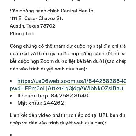
Văn phòng hành chính Central Health
1111 E. Cesar Chavez St.
Austin, Texas 78702
Phòng họp
Công chúng có thể tham dự cuộc họp tại địa chỉ trên h
quan sát và tham gia cuộc họp bằng cách kết nối với liê
kết cuộc họp Zoom được liệt kê bên dưới (sao chép và
dán vào trình duyệt web của bạn):
https://us06web.zoom.us/i/84425828640?
pwd=FPm3oL|Aftk44q3jdgAWIbNkQZsIRa.1
ID cuộc họp: 84 2582 8640
Mật khẩu: 244262
Liên kết đến video phát trực tiếp có tại URL bên dưới (
chép và dán vào trình duyệt web của bạn):