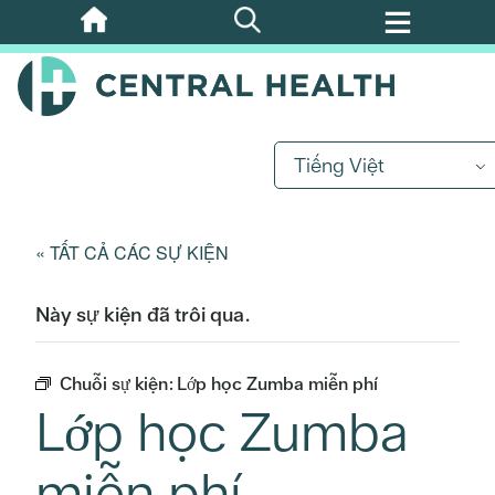
Bỏ
qua
nội
dung
chính
Tiếng Việt
« TẤT CẢ CÁC SỰ KIỆN
Này sự kiện đã trôi qua.
Chuỗi sự kiện:
Lớp học Zumba miễn phí
Lớp học Zumba
miễn phí