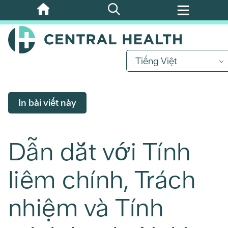
Bỏ
qua
nội
dung
Tiếng Việt
chính
In bài viết này
Dẫn dắt với Tính
liêm chính, Trách
nhiệm và Tính