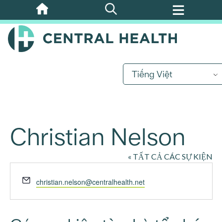
Bỏ
qua
nội
dung
chính
Tiếng Việt
Christian Nelson
« TẤT CẢ CÁC SỰ KIỆN
E-
christian.nelson@centralhealth.net
mail