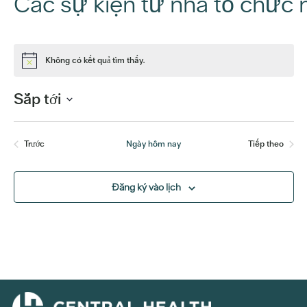
Các sự kiện từ nhà tổ chức 
Không có kết quả tìm thấy.
Để
ý
Sắp tới
Chọn
ngày.
Trước
Ngày hôm nay
Tiếp theo
Các sự kiện
Các sự kiệ
Đăng ký vào lịch