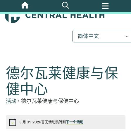
跳
至
主
要
内
简体中文
容
德尔瓦莱健康与保
健中心
活动
德尔瓦莱健康与保健中心
活
3 月 31, 2026暂无活动跳转到
下一个活动
通
知