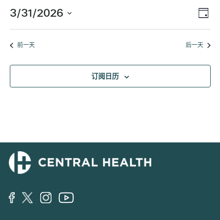
动
3/31/2026
视
活
日
换
选
动
图
择
视
前一天
后一天
3
日
图
期
导
月
订阅日历
导
航
航
31,
2026