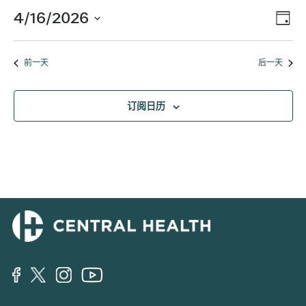
动
4/16/2026
视
活
日
换
选
动
图
择
视
前一天
后一天
4
日
图
期
导
月
订阅日历
导
航
航
16,
2026