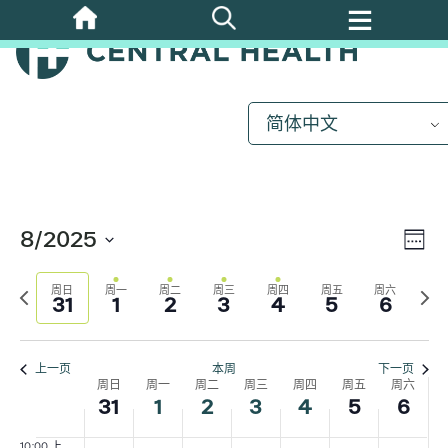
一
一
一
午
1:00 上
跳
期
期
期
期
期
期
期
天
天
天
午
至
日,
一,
二,
三,
四,
五,
六,
没
没
没
2:00 上
主
有
有
有
午
8
9
9
9
9
9
9
要
活
活
活
3:00 上
月
月
月
月
月
月
月
内
简体中文
动。.
动。.
动。.
午
容
31,
1,
2,
3,
4,
5,
6,
4:00 上
2025
2025
2025
2025
2025
2025
2025
午
5:00 上
午
8/2025
视
活
周
6:00 上
选
动
午
数
上
图
下
择
周日
周一
周二
周三
周四
周五
周六
31
1
2
3
4
5
6
视
7:00 上
一
周
日
午
周
图
期。
导
8:00 上
午
导
上一页
本周
下一页
周日
周一
周二
周三
周四
周五
周六
第
航
9:00 上
航
31
1
2
3
4
5
6
午
10:00 上