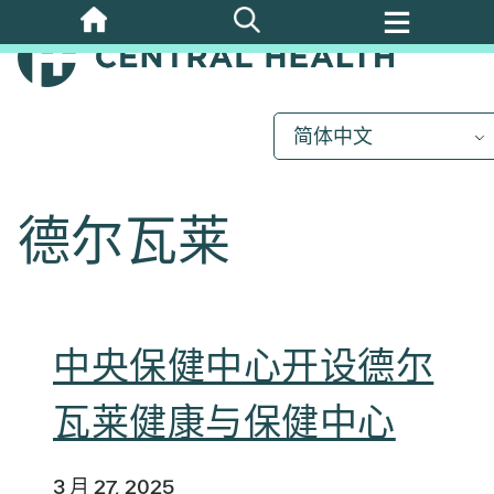
跳
至
主
要
内
简体中文
容
德尔瓦莱
中央保健中心开设德尔
瓦莱健康与保健中心
3 月 27, 2025