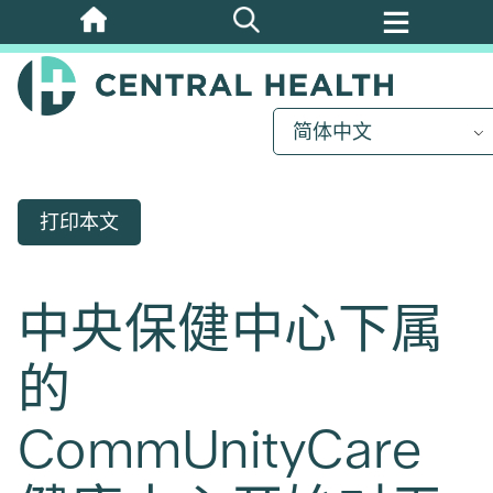
跳
至
主
要
简体中文
内
容
打印本文
中央保健中心下属
的
CommUnityCare