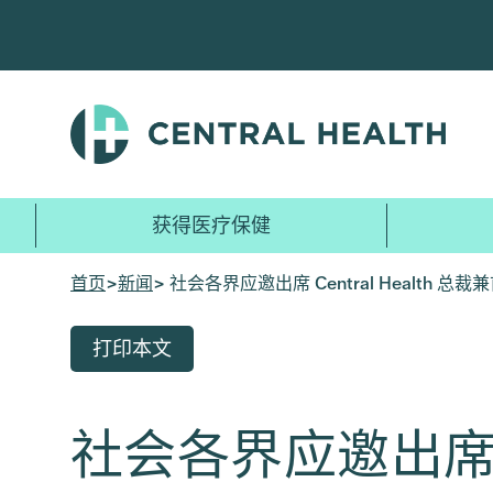
跳
至
主
要
内
容
获得医疗保健
首页
>
新闻
> 社会各界应邀出席 Central Health 
打印本文
社会各界应邀出席 C