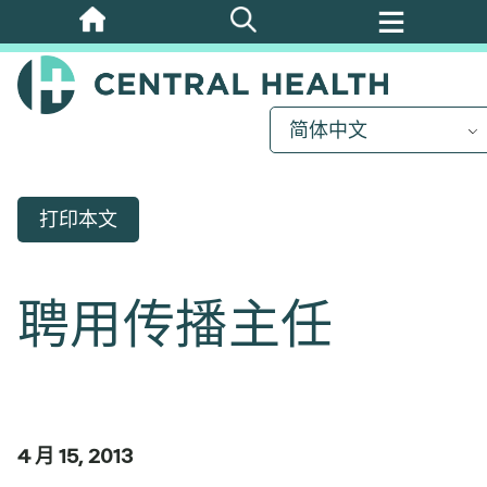
跳
至
主
要
简体中文
内
容
打印本文
聘用传播主任
4 月 15, 2013