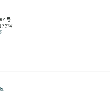
01 号
州
78741
图
锻炼