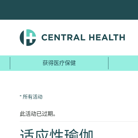
跳
至
主
要
内
容
获得医疗保健
" 所有活动
此活动已过期。
适应性瑜伽