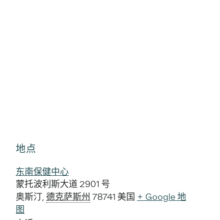
地点
东南保健中心
蒙托波利斯大道 2901 号
奥斯汀
,
德克萨斯州
78741
美国
+ Google 地
图