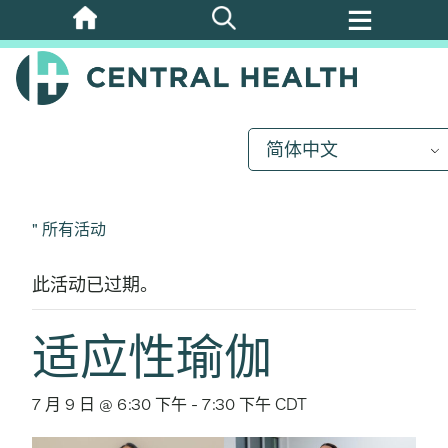
跳
至
主
要
内
简体中文
容
" 所有活动
此活动已过期。
适应性瑜伽
7 月 9 日 @ 6:30 下午
-
7:30 下午
CDT