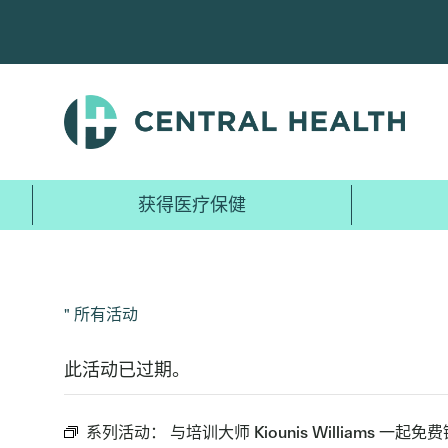
跳
至
主
要
内
容
获得医疗保健
" 所有活动
此活动已过期。
系列活动：
与培训大师 Kiounis Williams 一起免