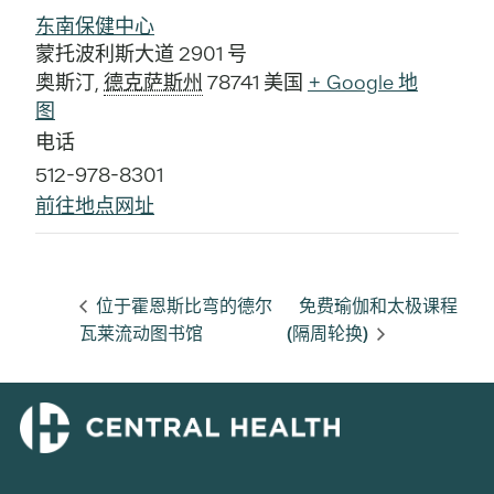
东南保健中心
蒙托波利斯大道 2901 号
奥斯汀
,
德克萨斯州
78741
美国
+ Google 地
图
电话
512-978-8301
前往地点网址
位于霍恩斯比弯的德尔
免费瑜伽和太极课程
瓦莱流动图书馆
(隔周轮换)