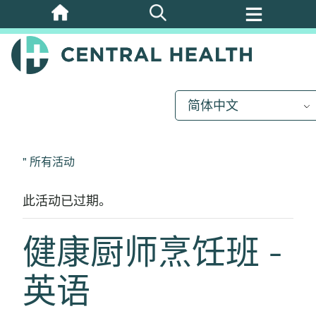
跳
至
主
要
内
简体中文
容
" 所有活动
此活动已过期。
健康厨师烹饪班 -
英语