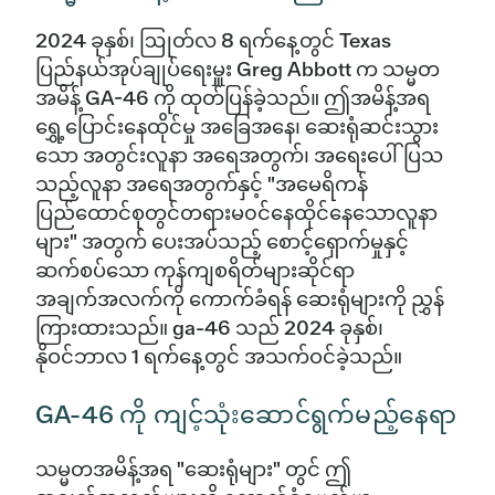
2024 ခုနှစ်၊ ဩုတ်လ 8 ရက်နေ့တွင် Texas
ပြည်နယ်အုပ်ချုပ်ရေးမှူး Greg Abbott က သမ္မတ
အမိန့် GA-46 ကို ထုတ်ပြန်ခဲ့သည်။ ဤအမိန့်အရ
ရွှေ့ပြောင်းနေထိုင်မှု အခြေအနေ၊ ဆေးရုံဆင်းသွား
သော အတွင်းလူနာ အရေအတွက်၊ အရေးပေါ်ပြသ
သည့်လူနာ အရေအတွက်နှင့် "အမေရိကန်
ပြည်ထောင်စုတွင်တရားမ၀င်နေထိုင်နေသောလူနာ
များ" အတွက် ပေးအပ်သည့် စောင့်ရှောက်မှုနှင့်
ဆက်စပ်သော ကုန်ကျစရိတ်များဆိုင်ရာ
အချက်အလက်ကို ကောက်ခံရန် ဆေးရုံများကို ညွှန်
ကြားထားသည်။ ga-46 သည် 2024 ခုနှစ်၊
နိုဝင်ဘာလ 1 ရက်နေ့တွင် အသက်ဝင်ခဲ့သည်။
GA-46 ကို ကျင့်သုံးဆောင်ရွက်မည့်နေရာ
သမ္မတအမိန့်အရ "ဆေးရုံများ" တွင် ဤ