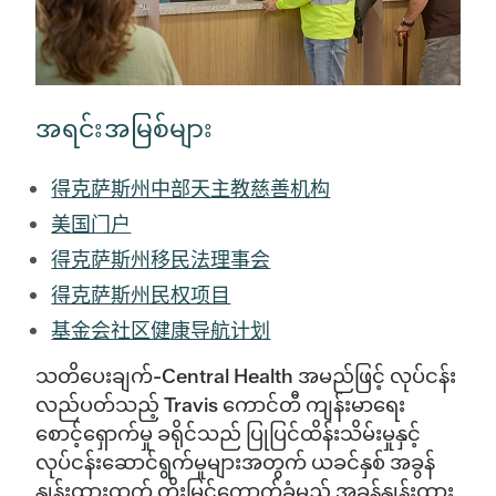
အရင်းအမြစ်များ
得克萨斯州中部天主教慈善机构
美国门户
得克萨斯州移民法理事会
得克萨斯州民权项目
基金会社区健康导航计划
သတိပေးချက်-Central Health အမည်ဖြင့် လုပ်ငန်း
လည်ပတ်သည့် Travis ကောင်တီ ကျန်းမာရေး
စောင့်ရှောက်မှု ခရိုင်သည် ပြုပြင်ထိန်းသိမ်းမှုနှင့်
လုပ်ငန်းဆောင်ရွက်မှုများအတွက် ယခင်နှစ် အခွန်
နှုန်းထားထက် တိုးမြှင့်ကောက်ခံမည့် အခွန်နှုန်းထား