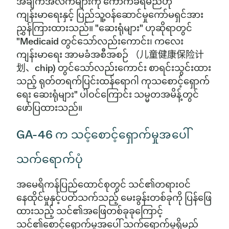
အချက်အလက်များကို ကောက်ခံရမည်ဟု
ကျန်းမာရေးနှင့် ပြည်သူ့ဝန်ဆောင်မှုကော်မရှင်အား
ညွှန်ကြားထားသည်။ "ဆေးရုံများ" ဟုဆိုရာတွင်
"Medicaid တွင်သော်လည်းကောင်း၊ ကလေး
ကျန်းမာရေး အာမခံအစီအစဉ် （儿童健康保险计
划、chip) တွင်သော်လည်းကောင်း စာရင်းသွင်းထား
သည့် ရုတ်တရက်ပြင်းထန်ရောဂါ ကုသစောင့်ရှောက်
ရေး ဆေးရုံများ" ပါဝင်ကြောင်း သမ္မတအမိန့်တွင်
ဖော်ပြထားသည်။
GA-46 က သင့်စောင့်ရှောက်မှုအပေါ်
သက်ရောက်ပုံ
အမေရိကန်ပြည်ထောင်စုတွင် သင်၏တရားဝင်
နေထိုင်မှုနှင့်ပတ်သက်သည့် မေးခွန်းတစ်ခုကို ပြန်ဖြေ
ထားသည့် သင်၏အဖြေတစ်ခုခုကြောင့်
သင်၏စောင့်ရှောက်မှုအပေါ် သက်ရောက်မှုရှိမည်