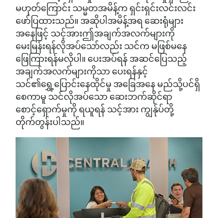
မဟုတ်ကြောင်း သမ္မတအမိန့်က ရှင်းရှင်းလင်းလင်း
ဖော်ပြထားသည်။ အဆိုပါအမိန့်အရ ဆေးရုံများ
အနေဖြင့် သင့်အားဤအချက်အလက်များကို
မေးမြန်းရန်လိုအပ်သော်လည်း သင်က မဖြစ်မနေ
ဖြေကြားရန်မလိုပါ။ ပေးအပ်ရန် အဆင်ပြေသည့်
အချက်အလက်များကိုသာ ပေးရန်နှင့်
သင်၏ရွှေ့ပြောင်းနေထိုင်မှု အခြေအနေ မည်သို့ပင်ရှိ
စေကာမူ သင်လိုအပ်သော ဆေးဘက်ဆိုင်ရာ
စောင့်ရှောက်မှုကို ရယူရန် သင့်အား ကျွန်ုပ်တို့
တိုက်တွန်းပါသည်။