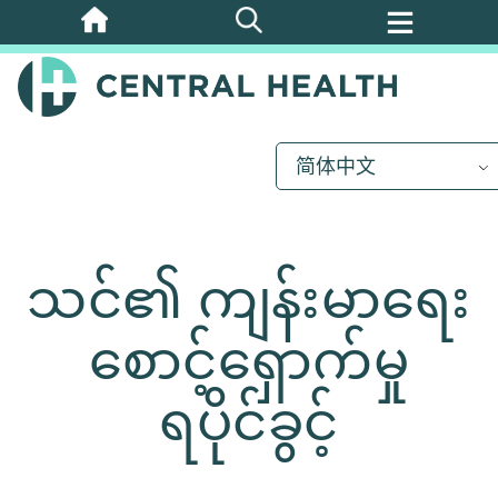
跳
至
主
要
内
简体中文
容
သင်၏ ကျန်းမာရေး
စောင့်ရှောက်မှု
ရပိုင်ခွင့်