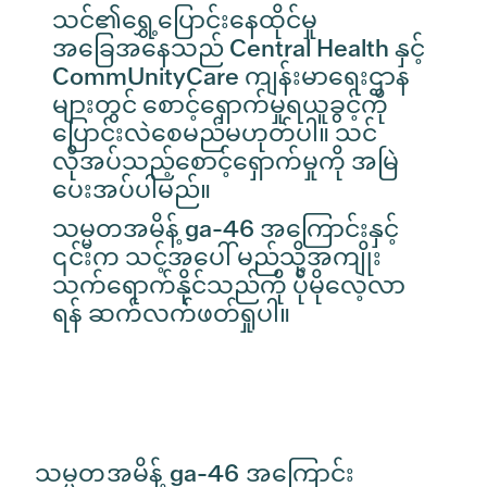
သင်၏ရွှေ့ပြောင်းနေထိုင်မှု
အခြေအနေသည် Central Health နှင့်
CommUnityCare ကျန်းမာရေးဌာန
များတွင် စောင့်ရှောက်မှုရယူခွင့်ကို
ပြောင်းလဲစေမည်မဟုတ်ပါ။ သင်
လိုအပ်သည့်စောင့်ရှောက်မှုကို အမြဲ
ပေးအပ်ပါမည်။
သမ္မတအမိန့် ga-46 အကြောင်းနှင့်
၎င်းက သင့်အပေါ် မည်သို့အကျိုး
သက်ရောက်နိုင်သည်ကို ပိုမိုလေ့လာ
ရန် ဆက်လက်ဖတ်ရှုပါ။
သမ္မတအမိန့် ga-46 အကြောင်း