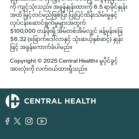
ကို ကျင့်သုံးသည်။ အခွန်နှုန်းထားကို 6.5 ရာခိုင်နှုန်း
အထိ မြှင့်တင်မည်ဖြစ်ပြီး ပြုပြင်ထိန်းသိမ်းမှုနှင့်
လုပ်ငန်းဆောင်ရွက်မှုများအတွက်
$100,000 တန်ဖိုးရှိ အိမ်တစ်အိမ်လျှင် ခန့်မှန်းခြေ
$6.32 (ခြောက်ဒေါ်လာနှင့် သုံးဆယ့်နှစ်ဆင့်) နှုန်း
ဖြင့် အခွန်ကောက်ခံပါမည်။
Copyright © 2025 Central Health။ မူပိုင်ခွင့်
အားလုံးကို လက်ဝယ်ထားရှိသည်။