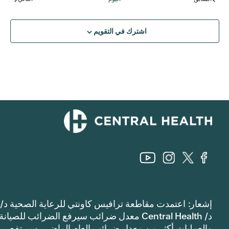
اشترك في التقويم
إشعار: اعتمدت مقاطعة ترافيس كاونتي للرعاية الصحية د/
د/ Central Health معدل ضرائب سيرفع الضرائب للصيانة
والعمليات أكثر من معدل ضرائب العام الماضي. سيرتفع