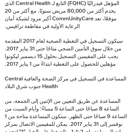
المؤهل فيدراليًا (FQHC) التابع لـ Central Health الذي
يخدم أكثر من 80,000 مريض سنويًا. مع أكثر من 20
موقعًا، تعد CommUnityCare أكبر مزود لشبكة أمان
الرعاية الأولية في مقاطعة ترافيس.
سيكون التسجيل في التغطية الصحية لعام 2017 المقدمة
من خلال سوق التأمين الصحي متاحًا حتى 31 يناير 2017.
يجب على المقيمين التسجيل بحلول 15 ديسمبر ليكونوا
مؤهلين للحصول على التغطية ابتداءً من 1 يناير 2017.
المساعدة في التسجيل في مركز الصحة والعافية Central
Health جنوب شرق البلاد
المساعدة عن طريق التعيين
من الإثنين إلى الجمعة، من
الساعة 8 صباحًا حتى الساعة 5 مساءً؛ وأيام السبت من
الساعة 9 صباحًا حتى الظهر. ستكون المساعدة متاحة من 1
نوفمبر إلى 31 يناير 2017. يمكن للمقيمين الاتصال بمركز
اتصال يونايتد واي 2-1-1، والضغط على الخيار "1" لتحديد