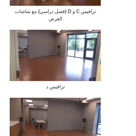
ترافيس C و D (فصل دراسي) مع شاشات
العرض
ترافيس د