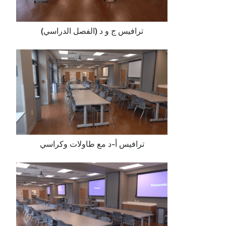
ترافيس ج و د (الفصل الدراسي)
ترافيس أ-د مع طاولات وكراسي