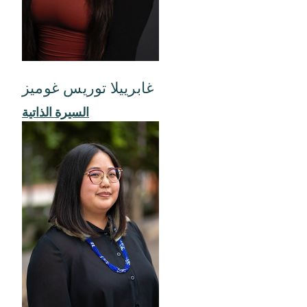
غابرييلا توريس غوميز
السيرة الذاتية