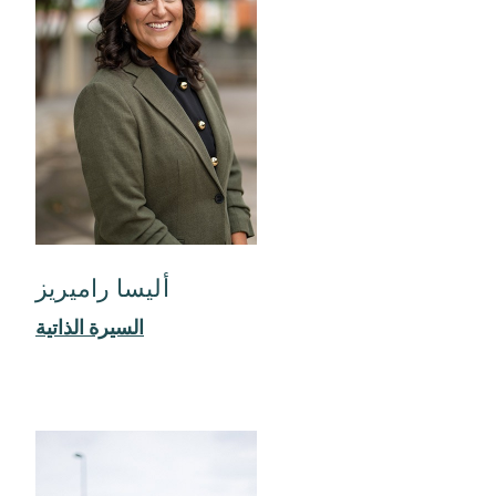
أليسا راميريز
السيرة الذاتية