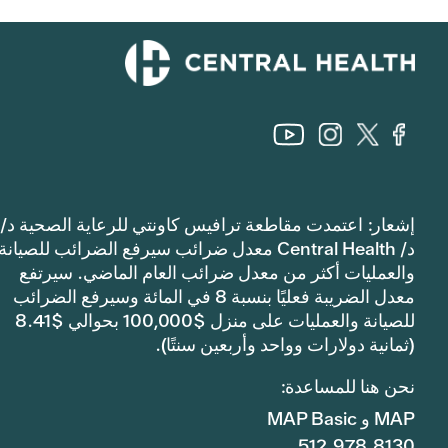
إشعار: اعتمدت مقاطعة ترافيس كاونتي للرعاية الصحية د/
د/ Central Health معدل ضرائب سيرفع الضرائب للصيانة
والعمليات أكثر من معدل ضرائب العام الماضي. سيرتفع
معدل الضريبة فعليًا بنسبة 8 في المائة وسيرفع الضرائب
للصيانة والعمليات على منزل $100,000 بحوالي $8.41
(ثمانية دولارات وواحد وأربعين سنتًا).
نحن هنا للمساعدة:
MAP و MAP Basic
512.978.8130