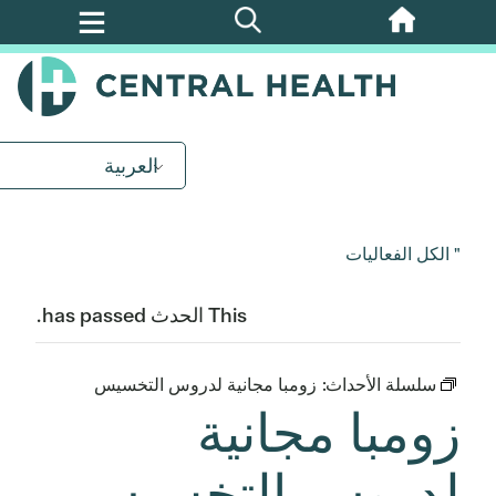
تخطي
إلى
المحتوى
الرئيسي
العربية
" الكل الفعاليات
This الحدث has passed.
سلسلة الأحداث:
زومبا مجانية لدروس التخسيس
زومبا مجانية
لدروس التخسيس