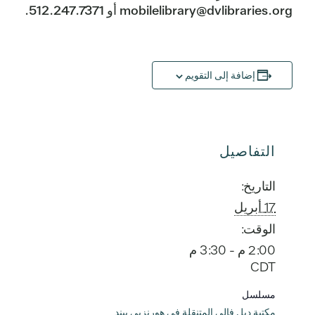
mobilelibrary@dvlibraries.org أو 512.247.7371.
إضافة إلى التقويم
التفاصيل
التاريخ:
17 أبريل
الوقت:
2:00 م - 3:30 م
CDT
مسلسل
مكتبة ديل فالي المتنقلة في هورنزبي بيند