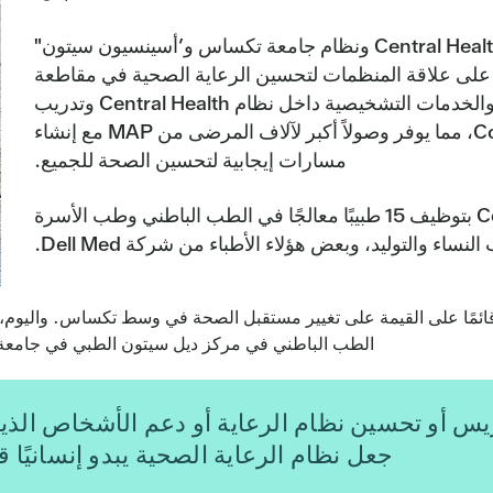
بعد مرور أكثر من عقد من الزمان على توقيع نظام Central Health ونظام جامعة تكساس و’أسينسيون سيتون"
ي على علاقة المنظمات لتحسين الرعاية الصحية في مقاطعة
ترافيس، تم إطلاق العديد من التخصصات الطبية والخدمات التشخيصية داخل نظام Central Health وتدريب
مئات الأطباء المقيمين داخل عيادات CommUnityCare، مما يوفر وصولاً أكبر لآلاف المرضى من MAP مع إنشاء
مسارات إيجابية لتحسين الصحة للجميع.
في الواقع، منذ عام 2019، قامت CommUnityCare بتوظيف 15 طبيبًا معالجًا في الطب الباطني وطب الأسرة
ء والتوليد، وبعض هؤلاء الأطباء من شركة Dell Med.
آخر قائمًا على القيمة على تغيير مستقبل الصحة في وسط تكساس. واليو
الطب الباطني في مركز ديل سيتون الطبي في جامع
ريس أو تحسين نظام الرعاية أو دعم الأشخاص الذي
جعل نظام الرعاية الصحية يبدو إنسانيًا قد