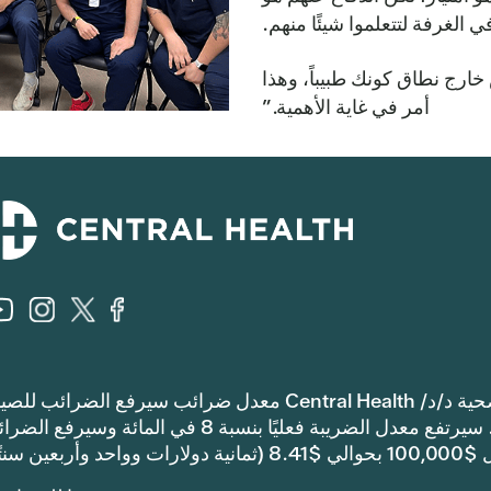
 الغرفة لتتعلموا شيئًا منهم.
ارج نطاق كونك طبيباً، وهذا
أمر في غاية الأهمية.”
إشعار: اعتمدت مقاطعة ترافيس كاونتي للرعاية الصحية د/د/ Central Health معدل ضرائب سيرفع الضرائب 
والعمليات أكثر من معدل ضرائب العام الماضي. سيرتفع معدل الضريبة فعليًا بنسبة 8 في المائة وسيرف
ن سنتًا).