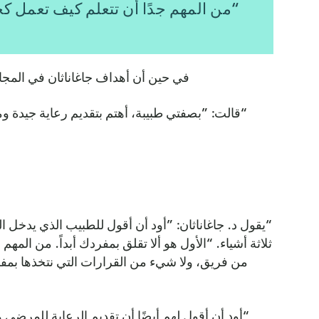
“من المهم جدًا أن تتعلم كيف تعمل كجز
في حين أن أهداف جاغاناثان في المجال 
“قالت: ”بصفتي طبيبة، أهتم بتقديم رعاية جيدة وم
“يقول د. جاغاناثان: ”أود أن أقول للطبيب الذي يدخل الي
ثلاثة أشياء. “الأول هو ألا تقلق بمفردك أبداً. من المهم
من فريق، ولا شيء من القرارات التي نتخذها بمفردن
“أود أن أقول لهم أيضًا أن تقديم الرعاية للمرضى ه