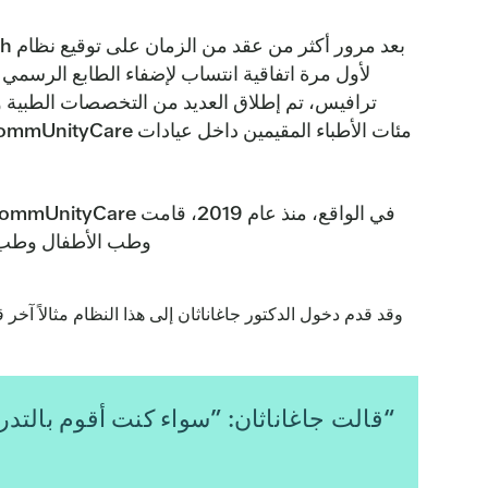
لأول مرة اتفاقية انتساب لإضفاء الطابع الرسم
وطب الأطفال وطب النسا
وقد قدم دخول الدكتور جاغاناثان إلى هذا النظام مثالاً 
“قالت جاغاناثان: ”سواء كنت أقوم بالتد