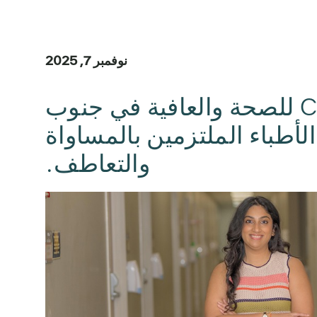
نوفمبر 7, 2025
تدربت الدكتورة بريانكا جاغاناثان في مركز Central Health للصحة والعافية في جنوب
لأطباء الملتزمين بالمساواة
والتعاطف.