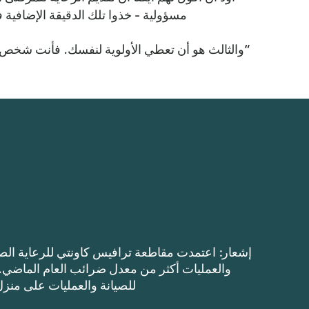
مسؤولية - خذوا تلك الدقيقة الإضافية في
“والثالث هو أن تعطي الأولوية لنفسك. فأنت شخص خ
للصيانة والعمليات على منزل $100,000 بحوالي $8.41 (ثمانية دولارات وواحد وأربعي