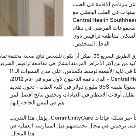
ثان ببرنامج الإقامة في الطب
اث سنوات في الطب الباطني مع
كز CommUnityCare الصحية داخل مركز Central Health Southheast
هم مجموعات المرضى في نظام
ية شاملة لسكان مقاطعة ترافيس ذوي
الدخل المنخفض.
وهناك أمر آخر وهو فهم أنه، على بعد 10 أميال فقط شرق الطريق السريع 35، يمكن
ية من بين أكثر الأمراض المزمنة انتشارًا في مقاطعة ترافيس الشرقية،
هذا هو أحد الأسباب الرئيسية التي جعلت Dell Med في غاية الأهمية لوسط تكساس. على مدى السنوات الـ 11
الماضية، ومن خلال التعاون الفريد من نوعه مع Central Health - الذي دعمه الناخبون لأول مرة في عام 2012،
يقدم دافعو الضرائب في مقاطعة ترافيس استثمارًا سنويًا بقيمة $35 مليون دولار في كلية الطب - تحول تقديم
ليل أوقات الانتظار في العيادات وتحقيق نتائج أفضل لمن
هم في أمس الحاجة إليها.
في عام 2025، يتناوب 243 طبيباً مقيماً في 12 برنامجاً عبر شبكة عيادات CommUnityCare. يؤهل هذا التدريب
ل على ترخيص في مجال تخصصهم قبل الممارسة العملية في
هذا المجال.