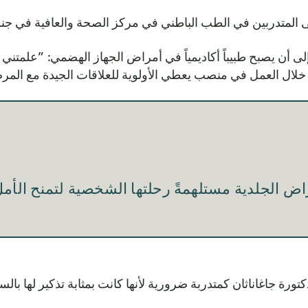
دربين في الطب الباطني في مركز الصحة والعافية في جنوب شرق الولاي
ى أن يصبح طبيباً أكاديمياً في أمراض الجهاز الهضمي: ”علمتني ه
ال العمل في منصب يعطي الأولوية للعلاقات الجيدة مع المرضى 
اض الجلدية مستلهمةً رحلتها الشخصية لتمنح ال
تورة جاغاناثان كمتدربة ضرورية لأنها كانت بمثابة تذكير لها بال