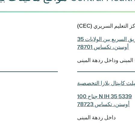
أوستن، تكساس 78701
المبنى وداخل ردهة المبنى
لث كابيتال بلازا التخصصية
5339 N IH 35 جناح 100
أوستن، تكساس 78723
داخل ردهة المبنى