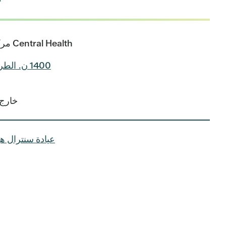
Central Health مركز التعليم السريري (CEC)
1400 ن. الطريق السريع بين الولايات 35
خارج 
عيادة سنترال هي