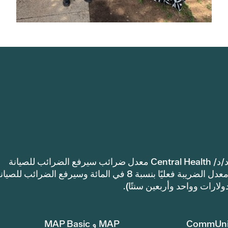
إشعار: اعتمدت مقاطعة ترافيس كاونتي للرعاية الصحية د/د/ Central Health معدل ضرائب سيرفع الضرائب للصيانة
والعمليات أكثر من معدل ضرائب العام الماضي. سيرتفع معدل الضريبة فعليًا بنسبة 8 في المائة وسيرفع الضرائب للصي
CommUni
MAP و MAP Basic