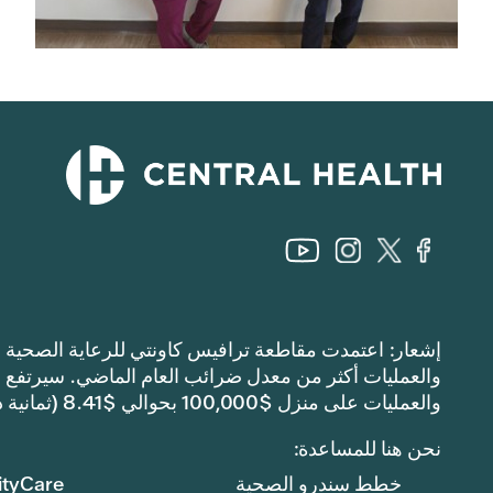
والعمليات على منزل $100,000 بحوالي $8.41 (ثمانية دولارات وواحد وأربعين سنتًا).
نحن هنا للمساعدة:
خطط سندرو الصحية
tyCare