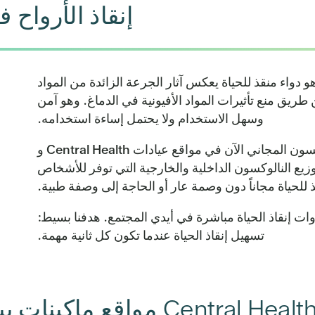
إنقاذ الأرواح
 دواء منقذ للحياة يعكس آثار الجرعة الزائدة من المواد
يق منع تأثيرات المواد الأفيونية في الدماغ. وهو آمن
وسهل الاستخدام ولا يحتمل إساءة استخدامه.
بفضل مبادرات مقاطعة ترافيس، يتوفر النالوكسون المجاني الآن في مواقع عيادات Central Health و
يوجد لدى Central Health وحدات توزيع النالوكسون الداخلية والخارجية التي توفر للأشخاص
للحياة مجاناً دون وصمة عار أو الحاجة إلى وصفة طبية.
 إلى وضع أدوات إنقاذ الحياة مباشرة في أيدي المجتمع. هدفنا بسيط:
تسهيل إنقاذ الحياة عندما تكون كل ثانية مهمة.
Central Healt مواقع ماكينات بيع النالوكسون Central Health