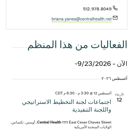
الهاتف
512.978.8049
البريد
briana.yanes@centralhealth.net
الإلكتروني
الفعاليات من هذا المنظم
الآن
 - 
9/23/2026
اختر
التاريخ.
أغسطس ٢٠٢٦
أغسطس 12 @ 3:30 م
-
6:30 م
CDT
الأربعاء
12
اجتماعات لجنة التخطيط الاستراتيجي
واللجنة التنفيذية
Central Health
1111 East Cesar Chavez Street، أوستن، تكساس،
الولايات المتحدة الأمريكية